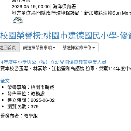
2026-05-19, 00:00│海洋保育署
地方單位\金門縣政府\環境保護局：新加坡籍油輪Sun Mer
校園榮譽榜:桃園市建德國民小學-優
返回首頁
請選擇榮譽事項
請選擇發佈單位
114年度中小學與公（私）立幼兒園優良教育專業人員
狂賀本校游玉潔、林素珍、江怡瑩和高語婕老師，榮獲114年度
詳全文
榮譽事項：桃園市競賽
發佈單位：教務處
建立時間：2025-06-02
瀏覽次數：379
榮譽發布者：教學組