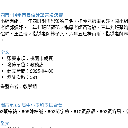
園市114年市長盃硬筆書法決賽
國小組丙組：一年四班謝侑恩榮獲三名，指導老師周秀靜。國小
導老師郭姵妤、二年七班邱顯凱，指導老師黃瑞敏、三年九班蔡
吳愷晞、王金瑞，指導老師林子葉、六年五班楊雨昕，指導老師
瑋。
詳全文
榮譽事項：桃園市競賽
發佈單位：教務處
建立時間：2025-04-30
瀏覽次數：591
榮譽發布者：教學組
園市第 65 屆中小學科學展覽會
02蔡宗祐、609陳柏誠、602范宇慈、610黃品叡、602黃
詳全文