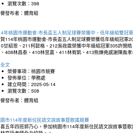
瀏覽次數：398
榮譽發布者：體育組
14年桃園市運動會-市長盃五人制足球賽榮獲中、低年級組雙冠
賀114年桃園市運動會-市長盃五人制足球賽榮獲低年級組冠軍201
10甘紹恩、211柯懿格、212吳政霆榮獲中年級組冠軍305許閔皓、
、408林昌泰、410林昱嘉、411林宥凱、413熊爍堯感謝陳胤
詳全文
榮譽事項：桃園市競賽
發佈單位：學務處
建立時間：2025-05-14
瀏覽次數：508
榮譽發布者：體育組
園市114年度新住民語文說故事暨歌謠競賽
恭喜五年四班郭乃心，參加桃園市114年度新住民語文說故事暨
師林奕廷老師全力協助。。