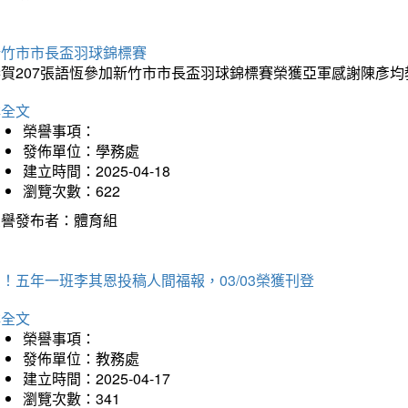
新竹市市長盃羽球錦標賽
恭賀207張語恆參加新竹市市長盃羽球錦標賽榮獲亞軍感謝陳彥均
詳全文
榮譽事項：
發佈單位：學務處
建立時間：2025-04-18
瀏覽次數：622
榮譽發布者：體育組
！五年一班李其恩投稿人間福報，03/03榮獲刊登
詳全文
榮譽事項：
發佈單位：教務處
建立時間：2025-04-17
瀏覽次數：341