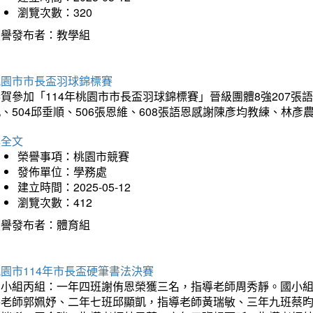
瀏覽次數：320
榮譽發布者：教學組
桃園市市長盃羽球錦標賽
賀參加「114年桃園市市長盃羽球錦標賽」晉級團體8強207張語恆
、504邱垂順、506張恩維、608張語恩感謝陳彥均教練、林
詳全文
榮譽事項：桃園市競賽
發佈單位：學務處
建立時間：2025-05-12
瀏覽次數：412
榮譽發布者：體育組
園市114年市長盃硬筆書法決賽
國小組丙組：一年四班謝侑恩榮獲三名，指導老師周秀靜。國小
導老師郭姵妤、二年七班邱顯凱，指導老師黃瑞敏、三年九班蔡