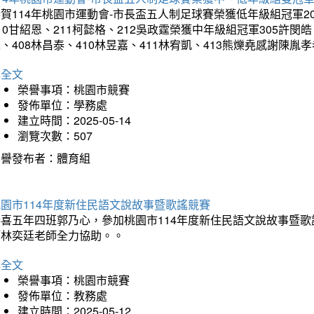
賀114年桃園市運動會-市長盃五人制足球賽榮獲低年級組冠軍201
10甘紹恩、211柯懿格、212吳政霆榮獲中年級組冠軍305許閔皓、
、408林昌泰、410林昱嘉、411林宥凱、413熊爍堯感謝陳胤
詳全文
榮譽事項：桃園市競賽
發佈單位：學務處
建立時間：2025-05-14
瀏覽次數：507
榮譽發布者：體育組
園市114年度新住民語文說故事暨歌謠競賽
恭喜五年四班郭乃心，參加桃園市114年度新住民語文說故事暨
師林奕廷老師全力協助。。
詳全文
榮譽事項：桃園市競賽
發佈單位：教務處
建立時間：2025-05-12