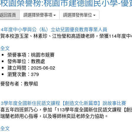
校園榮譽榜:桃園市建德國民小學-優
返回首頁
請選擇榮譽事項
請選擇發佈單位
114年度中小學與公（私）立幼兒園優良教育專業人員
狂賀本校游玉潔、林素珍、江怡瑩和高語婕老師，榮獲114年度
詳全文
榮譽事項：桃園市競賽
發佈單位：教務處
建立時間：2025-06-02
瀏覽次數：379
榮譽發布者：教學組
113學年度全國新住民語文課程【創造文化新篇章】說故事比賽
恭喜五年四班郭乃心，參加「113學年度全國新住民語文課程【
許瑞蘭老師用心指導，以及導師林奕廷老師全力協助。
詳全文