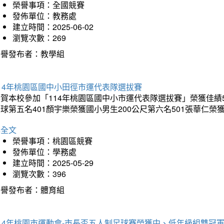
榮譽事項：全國競賽
發佈單位：教務處
建立時間：2025-06-02
瀏覽次數：269
榮譽發布者：教學組
14年桃園區國中小田徑市運代表隊選拔賽
賀本校參加「114年桃園區國中小市運代表隊選拔賽」榮獲佳績5
球第五名401顏宇樂榮獲國小男生200公尺第六名501張華仁榮
詳全文
榮譽事項：桃園區競賽
發佈單位：學務處
建立時間：2025-05-29
瀏覽次數：396
榮譽發布者：體育組
14年桃園市運動會-市長盃五人制足球賽榮獲中、低年級組雙冠