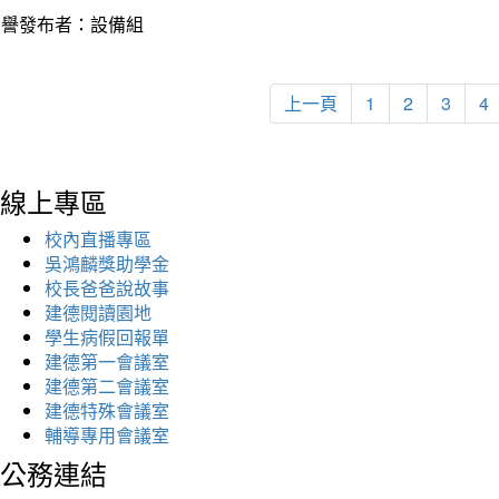
榮譽發布者：設備組
上一頁
1
2
3
4
線上專區
校內直播專區
吳鴻麟獎助學金
校長爸爸說故事
建德閱讀園地
學生病假回報單
建德第一會議室
建德第二會議室
建德特殊會議室
輔導專用會議室
公務連結