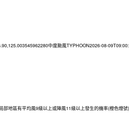
6.90,125.003545962280中度颱風TYPHOON2026-08-09T09:0
局部地區有平均風9級以上或陣風11級以上發生的機率(橙色燈號)