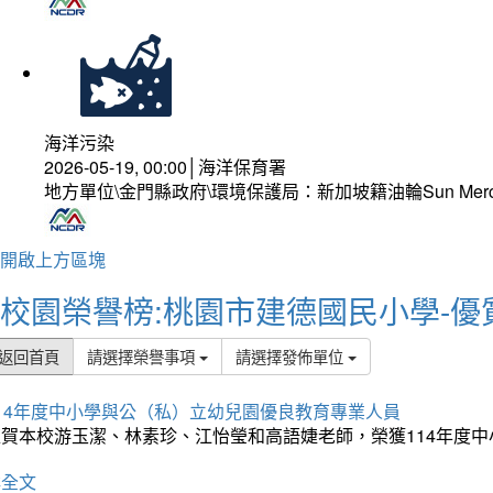
海洋污染
2026-05-19, 00:00│海洋保育署
地方單位\金門縣政府\環境保護局：新加坡籍油輪Sun Mer
開啟上方區塊
校園榮譽榜:桃園市建德國民小學-優
返回首頁
請選擇榮譽事項
請選擇發佈單位
114年度中小學與公（私）立幼兒園優良教育專業人員
狂賀本校游玉潔、林素珍、江怡瑩和高語婕老師，榮獲114年度
詳全文