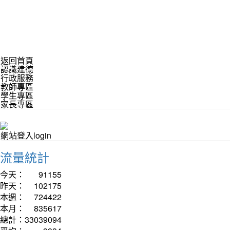
返回首頁
認識建德
行政服務
教師專區
學生專區
家長專區
網站登入login
流量統計
今天：
91155
昨天：
102175
本週：
724422
本月：
835617
總計：
33039094