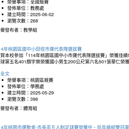
榮譽事項：全國競賽
發佈單位：教務處
建立時間：2025-06-02
瀏覽次數：268
榮譽發布者：教學組
14年桃園區國中小田徑市運代表隊選拔賽
賀本校參加「114年桃園區國中小市運代表隊選拔賽」榮獲佳績5
球第五名401顏宇樂榮獲國小男生200公尺第六名501張華仁榮
詳全文
榮譽事項：桃園區競賽
發佈單位：學務處
建立時間：2025-05-29
瀏覽次數：396
榮譽發布者：體育組
14年桃園市運動會-市長盃五人制足球賽榮獲中、低年級組雙冠