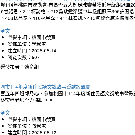
賀114年桃園市運動會-市長盃五人制足球賽榮獲低年級組冠軍201
10甘紹恩、211柯懿格、212吳政霆榮獲中年級組冠軍305許閔皓、
、408林昌泰、410林昱嘉、411林宥凱、413熊爍堯感謝陳胤
詳全文
榮譽事項：桃園市競賽
發佈單位：學務處
建立時間：2025-05-14
瀏覽次數：507
榮譽發布者：體育組
園市114年度新住民語文說故事暨歌謠競賽
恭喜五年四班郭乃心，參加桃園市114年度新住民語文說故事暨
師林奕廷老師全力協助。。
詳全文
榮譽事項：桃園市競賽
發佈單位：教務處
建立時間：2025-05-12