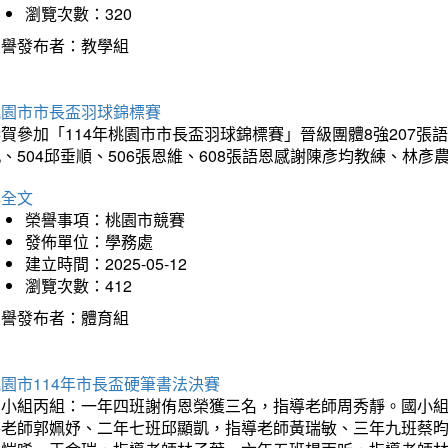
瀏覽次數：320
榮譽發布者：教學組
桃園市市長盃羽球錦標賽
賀參加「114年桃園市市長盃羽球錦標賽」晉級團體8強207張語恆
、504邱垂順、506張恩維、608張語恩感謝陳彥均教練、林
詳全文
榮譽事項：桃園市競賽
發佈單位：學務處
建立時間：2025-05-12
瀏覽次數：412
榮譽發布者：體育組
園市114年市長盃硬筆書法決賽
國小組丙組：一年四班謝侑恩榮獲三名，指導老師周秀靜。國小
導老師郭姵妤、二年七班邱顯凱，指導老師黃瑞敏、三年九班蔡