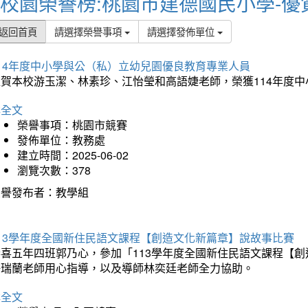
校園榮譽榜:桃園市建德國民小學-優
返回首頁
請選擇榮譽事項
請選擇發佈單位
114年度中小學與公（私）立幼兒園優良教育專業人員
狂賀本校游玉潔、林素珍、江怡瑩和高語婕老師，榮獲114年度
詳全文
榮譽事項：桃園市競賽
發佈單位：教務處
建立時間：2025-06-02
瀏覽次數：378
榮譽發布者：教學組
113學年度全國新住民語文課程【創造文化新篇章】說故事比賽
恭喜五年四班郭乃心，參加「113學年度全國新住民語文課程【
許瑞蘭老師用心指導，以及導師林奕廷老師全力協助。
詳全文