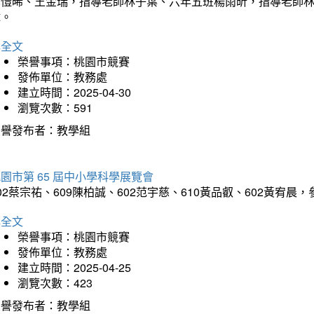
吳愷晞、王金瑞，指導老師林子葉、六年五班楊雨昕，指導老師
瑋。
詳全文
榮譽事項：桃園市競賽
發佈單位：教務處
建立時間：2025-04-30
瀏覽次數：591
榮譽發布者：教學組
園市第 65 屆中小學科學展覽會
02蔡宗祐、609陳柏誠、602范宇慈、610黃品叡、602黃
詳全文
榮譽事項：桃園市競賽
發佈單位：教務處
建立時間：2025-04-25
瀏覽次數：423
榮譽發布者：教學組