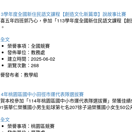
113學年度全國新住民語文課程【創造文化新篇章】說故事比賽
恭喜五年四班郭乃心，參加「113學年度全國新住民語文課程【
助。
詳全文
榮譽事項：全國競賽
發佈單位：教務處
建立時間：2025-06-02
瀏覽次數：268
榮譽發布者：教學組
14年桃園區國中小田徑市運代表隊選拔賽
賀本校參加「114年桃園區國中小市運代表隊選拔賽」榮獲佳績5
01張華仁榮獲國小男生鉛球第七名207徐子涵榮獲國小女生50
詳全文
榮譽事項：桃園區競賽