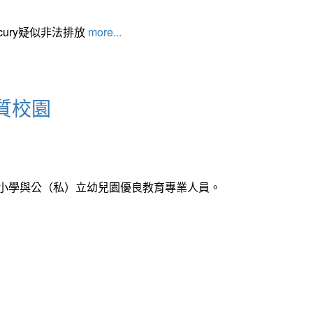
cury疑似非法排放
more...
質校園
中小學與公（私）立幼兒園優良教育專業人員。