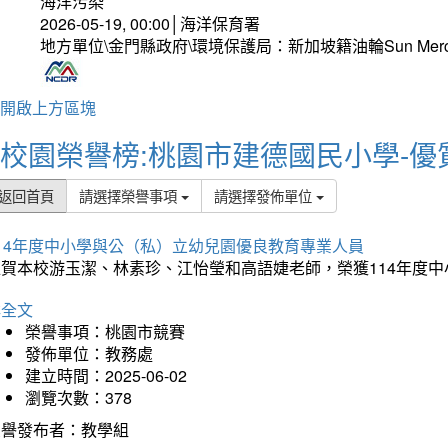
海洋污染
2026-05-19, 00:00│海洋保育署
地方單位\金門縣政府\環境保護局：新加坡籍油輪Sun Mer
開啟上方區塊
校園榮譽榜:桃園市建德國民小學-優
返回首頁
請選擇榮譽事項
請選擇發佈單位
114年度中小學與公（私）立幼兒園優良教育專業人員
狂賀本校游玉潔、林素珍、江怡瑩和高語婕老師，榮獲114年度
詳全文
榮譽事項：桃園市競賽
發佈單位：教務處
建立時間：2025-06-02
瀏覽次數：378
榮譽發布者：教學組