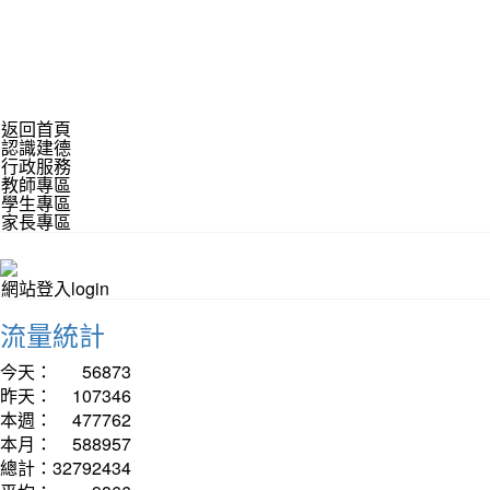
返回首頁
認識建德
行政服務
教師專區
學生專區
家長專區
網站登入login
流量統計
今天：
56873
昨天：
107346
本週：
477762
本月：
588957
總計：
32792434