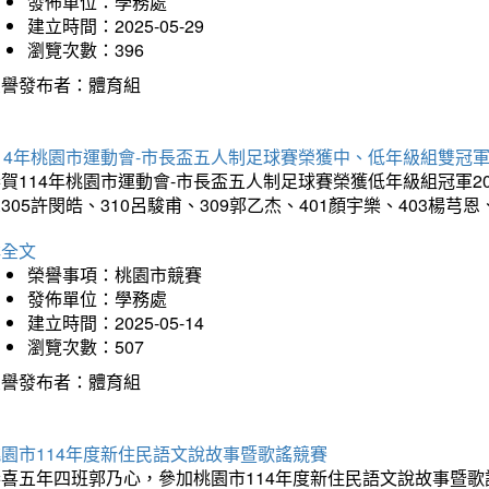
發佈單位：學務處
建立時間：2025-05-29
瀏覽次數：396
榮譽發布者：體育組
14年桃園市運動會-市長盃五人制足球賽榮獲中、低年級組雙冠
賀114年桃園市運動會-市長盃五人制足球賽榮獲低年級組冠軍201
305許閔皓、310呂駿甫、309郭乙杰、401顏宇樂、403楊芎
詳全文
榮譽事項：桃園市競賽
發佈單位：學務處
建立時間：2025-05-14
瀏覽次數：507
榮譽發布者：體育組
園市114年度新住民語文說故事暨歌謠競賽
恭喜五年四班郭乃心，參加桃園市114年度新住民語文說故事暨