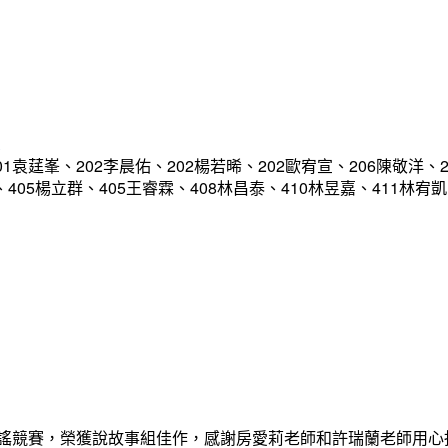
軍
袁莛峯、202李晨佑、202楊若晞、202歐宥宣、206陳敬洋、2
恩、405楊立群、405王睿霖、408林昌泰、410林昱嘉、411林
歌謠競賽，榮獲說故事組佳作，感謝房愛莉老師和許瑞蘭老師用