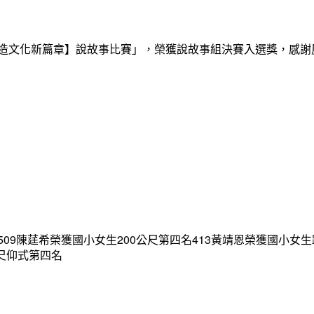
創造文化新篇章】說故事比賽」，榮獲說故事組決賽入選獎，感
09陳莛希榮獲國小女生200公尺第四名413黃靖恩榮獲國小女生
公尺仰式第四名