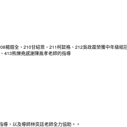
08楊鎧全、210甘紹恩、211柯懿格、212吳政霆榮獲中年級組
宥凱、413熊爍堯感謝陳胤孝老師的指導
心指導，以及導師林奕廷老師全力協助。。