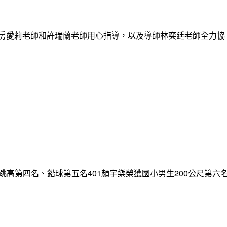
謝房愛莉老師和許瑞蘭老師用心指導，以及導師林奕廷老師全力協
跳高第四名、鉛球第五名401顏宇樂榮獲國小男生200公尺第六