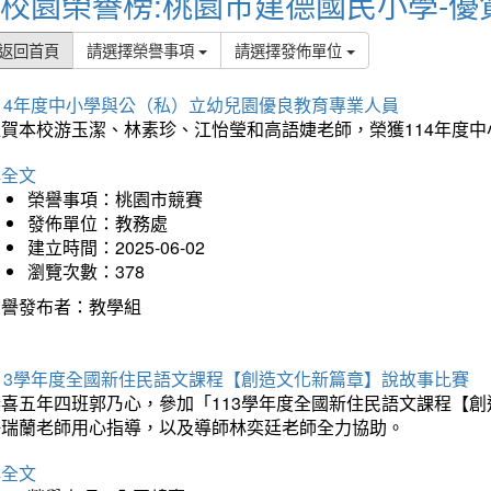
校園榮譽榜:桃園市建德國民小學-優
返回首頁
請選擇榮譽事項
請選擇發佈單位
114年度中小學與公（私）立幼兒園優良教育專業人員
狂賀本校游玉潔、林素珍、江怡瑩和高語婕老師，榮獲114年度
詳全文
榮譽事項：桃園市競賽
發佈單位：教務處
建立時間：2025-06-02
瀏覽次數：378
榮譽發布者：教學組
113學年度全國新住民語文課程【創造文化新篇章】說故事比賽
恭喜五年四班郭乃心，參加「113學年度全國新住民語文課程【
許瑞蘭老師用心指導，以及導師林奕廷老師全力協助。
詳全文