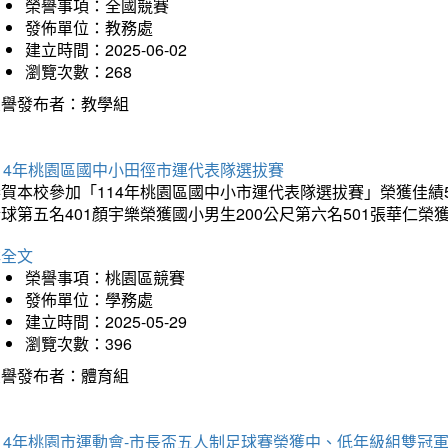
榮譽事項：全國競賽
發佈單位：教務處
建立時間：2025-06-02
瀏覽次數：268
榮譽發布者：教學組
14年桃園區國中小田徑市運代表隊選拔賽
賀本校參加「114年桃園區國中小市運代表隊選拔賽」榮獲佳績5
球第五名401顏宇樂榮獲國小男生200公尺第六名501張華仁榮
詳全文
榮譽事項：桃園區競賽
發佈單位：學務處
建立時間：2025-05-29
瀏覽次數：396
榮譽發布者：體育組
14年桃園市運動會-市長盃五人制足球賽榮獲中、低年級組雙冠