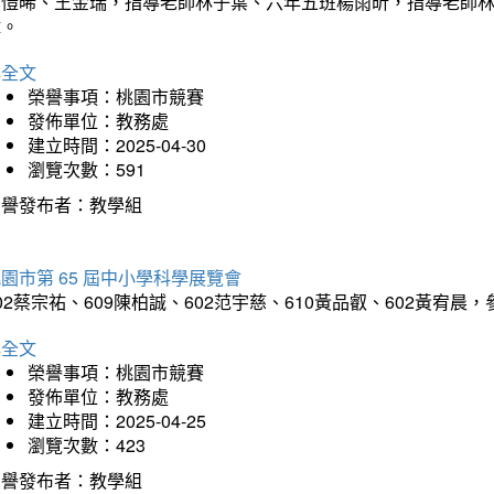
吳愷晞、王金瑞，指導老師林子葉、六年五班楊雨昕，指導老師
瑋。
詳全文
榮譽事項：桃園市競賽
發佈單位：教務處
建立時間：2025-04-30
瀏覽次數：591
榮譽發布者：教學組
園市第 65 屆中小學科學展覽會
02蔡宗祐、609陳柏誠、602范宇慈、610黃品叡、602黃
詳全文
榮譽事項：桃園市競賽
發佈單位：教務處
建立時間：2025-04-25
瀏覽次數：423
榮譽發布者：教學組