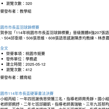
瀏覽次數：320
榮譽發布者：教學組
桃園市市長盃羽球錦標賽
賀參加「114年桃園市市長盃羽球錦標賽」晉級團體8強207張語恆
、504邱垂順、506張恩維、608張語恩感謝陳彥均教練、林
詳全文
榮譽事項：桃園市競賽
發佈單位：學務處
建立時間：2025-05-12
瀏覽次數：412
榮譽發布者：體育組
園市114年市長盃硬筆書法決賽
國小組丙組：一年四班謝侑恩榮獲三名，指導老師周秀靜。國小
導老師郭姵妤、二年七班邱顯凱，指導老師黃瑞敏、三年九班蔡