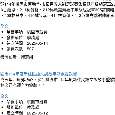
賀114年桃園市運動會-市長盃五人制足球賽榮獲低年級組冠軍201
10甘紹恩、211柯懿格、212吳政霆榮獲中年級組冠軍305許閔皓、
、408林昌泰、410林昱嘉、411林宥凱、413熊爍堯感謝陳胤
詳全文
榮譽事項：桃園市競賽
發佈單位：學務處
建立時間：2025-05-14
瀏覽次數：507
榮譽發布者：體育組
園市114年度新住民語文說故事暨歌謠競賽
恭喜五年四班郭乃心，參加桃園市114年度新住民語文說故事暨
師林奕廷老師全力協助。。
詳全文
榮譽事項：桃園市競賽
發佈單位：教務處
建立時間：2025-05-12