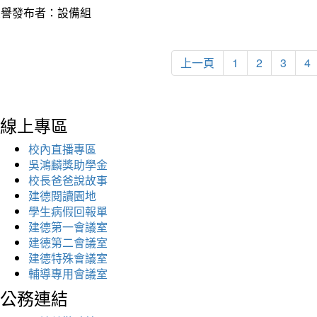
榮譽發布者：設備組
上一頁
1
2
3
4
線上專區
校內直播專區
吳鴻麟獎助學金
校長爸爸說故事
建德閱讀園地
學生病假回報單
建德第一會議室
建德第二會議室
建德特殊會議室
輔導專用會議室
公務連結