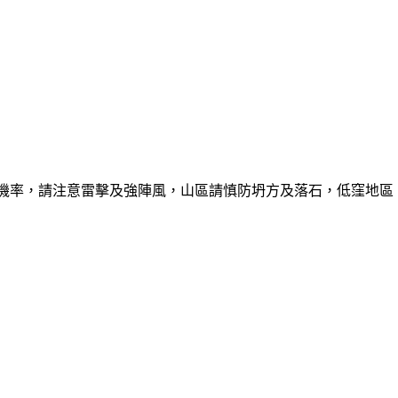
的機率，請注意雷擊及強陣風，山區請慎防坍方及落石，低窪地區