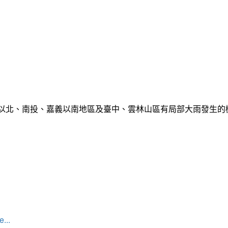
栗以北、南投、嘉義以南地區及臺中、雲林山區有局部大雨發生
...