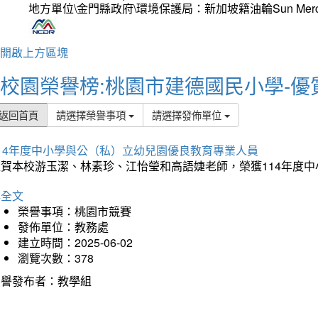
地方單位\金門縣政府\環境保護局：新加坡籍油輪Sun Mer
開啟上方區塊
校園榮譽榜:桃園市建德國民小學-優
返回首頁
請選擇榮譽事項
請選擇發佈單位
114年度中小學與公（私）立幼兒園優良教育專業人員
狂賀本校游玉潔、林素珍、江怡瑩和高語婕老師，榮獲114年度
詳全文
榮譽事項：桃園市競賽
發佈單位：教務處
建立時間：2025-06-02
瀏覽次數：378
榮譽發布者：教學組