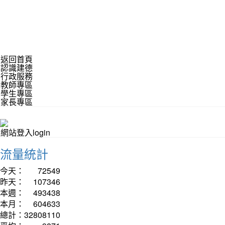
返回首頁
認識建德
行政服務
教師專區
學生專區
家長專區
網站登入login
流量統計
今天：
72549
昨天：
107346
本週：
493438
本月：
604633
總計：
32808110