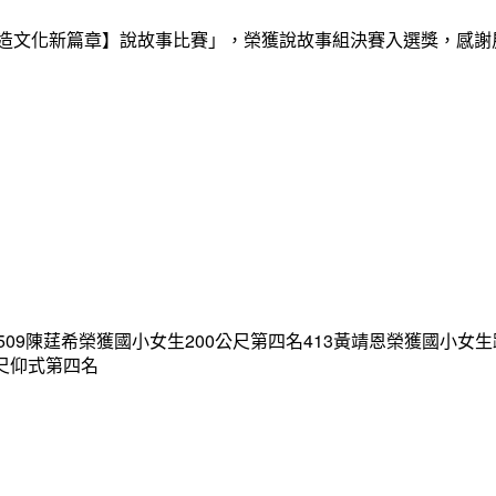
創造文化新篇章】說故事比賽」，榮獲說故事組決賽入選獎，感
09陳莛希榮獲國小女生200公尺第四名413黃靖恩榮獲國小女生
公尺仰式第四名