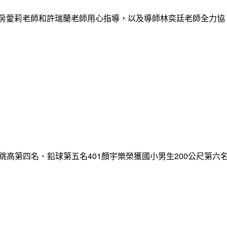
謝房愛莉老師和許瑞蘭老師用心指導，以及導師林奕廷老師全力協
跳高第四名、鉛球第五名401顏宇樂榮獲國小男生200公尺第六