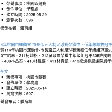
榮譽事項：桃園區競賽
發佈單位：學務處
建立時間：2025-05-29
瀏覽次數：396
榮譽發布者：體育組
14年桃園市運動會-市長盃五人制足球賽榮獲中、低年級組雙冠
賀114年桃園市運動會-市長盃五人制足球賽榮獲低年級組冠軍201
10甘紹恩、211柯懿格、212吳政霆榮獲中年級組冠軍305許閔皓、
、408林昌泰、410林昱嘉、411林宥凱、413熊爍堯感謝陳胤
詳全文
榮譽事項：桃園市競賽
發佈單位：學務處
建立時間：2025-05-14
瀏覽次數：507
榮譽發布者：體育組