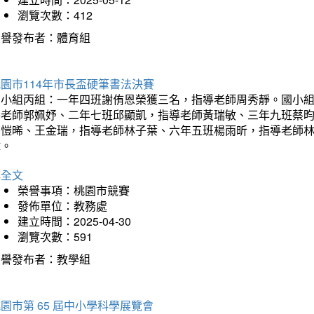
瀏覽次數：412
榮譽發布者：體育組
園市114年市長盃硬筆書法決賽
國小組丙組：一年四班謝侑恩榮獲三名，指導老師周秀靜。國小
導老師郭姵妤、二年七班邱顯凱，指導老師黃瑞敏、三年九班蔡
吳愷晞、王金瑞，指導老師林子葉、六年五班楊雨昕，指導老師
瑋。
詳全文
榮譽事項：桃園市競賽
發佈單位：教務處
建立時間：2025-04-30
瀏覽次數：591
榮譽發布者：教學組
園市第 65 屆中小學科學展覽會