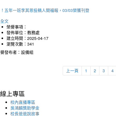
！五年一班李其恩投稿人間福報，03/03榮獲刊登
詳全文
榮譽事項：
發佈單位：教務處
建立時間：2025-04-17
瀏覽次數：341
榮譽發布者：設備組
上一頁
1
2
3
4
線上專區
校內直播專區
吳鴻麟獎助學金
校長爸爸說故事