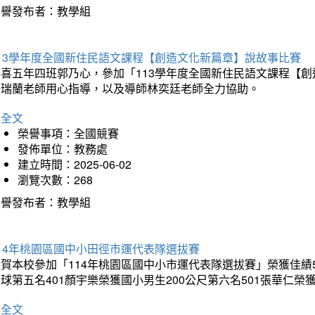
榮譽發布者：教學組
113學年度全國新住民語文課程【創造文化新篇章】說故事比賽
恭喜五年四班郭乃心，參加「113學年度全國新住民語文課程【
許瑞蘭老師用心指導，以及導師林奕廷老師全力協助。
詳全文
榮譽事項：全國競賽
發佈單位：教務處
建立時間：2025-06-02
瀏覽次數：268
榮譽發布者：教學組
14年桃園區國中小田徑市運代表隊選拔賽
賀本校參加「114年桃園區國中小市運代表隊選拔賽」榮獲佳績5
球第五名401顏宇樂榮獲國小男生200公尺第六名501張華仁榮
詳全文