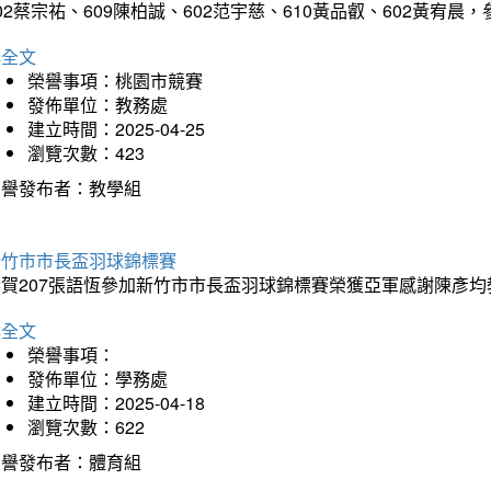
02蔡宗祐、609陳柏誠、602范宇慈、610黃品叡、602黃
詳全文
榮譽事項：桃園市競賽
發佈單位：教務處
建立時間：2025-04-25
瀏覽次數：423
榮譽發布者：教學組
新竹市市長盃羽球錦標賽
恭賀207張語恆參加新竹市市長盃羽球錦標賽榮獲亞軍感謝陳彥均
詳全文
榮譽事項：
發佈單位：學務處
建立時間：2025-04-18
瀏覽次數：622
榮譽發布者：體育組