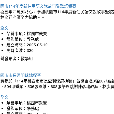
園市114年度新住民語文說故事暨歌謠競賽
恭喜五年四班郭乃心，參加桃園市114年度新住民語文說故事暨
師林奕廷老師全力協助。。
詳全文
榮譽事項：桃園市競賽
發佈單位：教務處
建立時間：2025-05-12
瀏覽次數：320
榮譽發布者：教學組
桃園市市長盃羽球錦標賽
賀參加「114年桃園市市長盃羽球錦標賽」晉級團體8強207張語恆
、504邱垂順、506張恩維、608張語恩感謝陳彥均教練、林
詳全文
榮譽事項：桃園市競賽
發佈單位：學務處
建立時間：2025-05-12