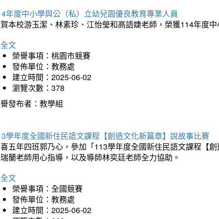
114年度中小學與公（私）立幼兒園優良教育專業人員
狂賀本校游玉潔、林素珍、江怡瑩和高語婕老師，榮獲114年度
詳全文
榮譽事項：桃園市競賽
發佈單位：教務處
建立時間：2025-06-02
瀏覽次數：378
榮譽發布者：教學組
113學年度全國新住民語文課程【創造文化新篇章】說故事比賽
恭喜五年四班郭乃心，參加「113學年度全國新住民語文課程【
許瑞蘭老師用心指導，以及導師林奕廷老師全力協助。
詳全文
榮譽事項：全國競賽
發佈單位：教務處
建立時間：2025-06-02