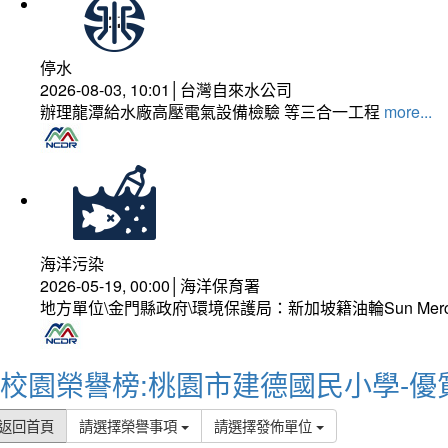
停水
2026-08-03, 10:01│台灣自來水公司
辦理龍潭給水廠高壓電氣設備檢驗 等三合一工程
more...
海洋污染
2026-05-19, 00:00│海洋保育署
地方單位\金門縣政府\環境保護局：新加坡籍油輪Sun Mer
校園榮譽榜:桃園市建德國民小學-優
返回首頁
請選擇榮譽事項
請選擇發佈單位