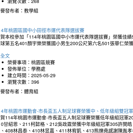
瀏覽次數：268
榮譽發布者：教學組
14年桃園區國中小田徑市運代表隊選拔賽
賀本校參加「114年桃園區國中小市運代表隊選拔賽」榮獲佳績5
球第五名401顏宇樂榮獲國小男生200公尺第六名501張華仁榮
詳全文
榮譽事項：桃園區競賽
發佈單位：學務處
建立時間：2025-05-29
瀏覽次數：396
榮譽發布者：體育組
14年桃園市運動會-市長盃五人制足球賽榮獲中、低年級組雙冠
賀114年桃園市運動會-市長盃五人制足球賽榮獲低年級組冠軍201
10甘紹恩、211柯懿格、212吳政霆榮獲中年級組冠軍305許閔皓、
、408林昌泰、410林昱嘉、411林宥凱、413熊爍堯感謝陳胤