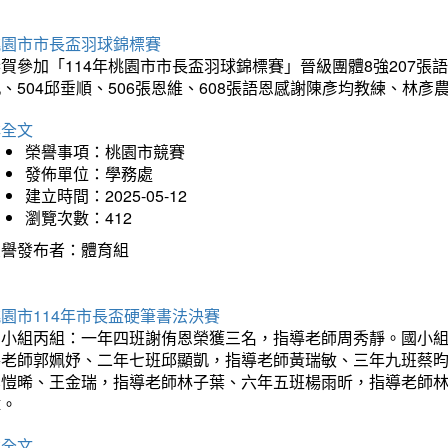
桃園市市長盃羽球錦標賽
賀參加「114年桃園市市長盃羽球錦標賽」晉級團體8強207張語恆
、504邱垂順、506張恩維、608張語恩感謝陳彥均教練、林
詳全文
榮譽事項：桃園市競賽
發佈單位：學務處
建立時間：2025-05-12
瀏覽次數：412
榮譽發布者：體育組
園市114年市長盃硬筆書法決賽
國小組丙組：一年四班謝侑恩榮獲三名，指導老師周秀靜。國小
導老師郭姵妤、二年七班邱顯凱，指導老師黃瑞敏、三年九班蔡
吳愷晞、王金瑞，指導老師林子葉、六年五班楊雨昕，指導老師
瑋。
詳全文