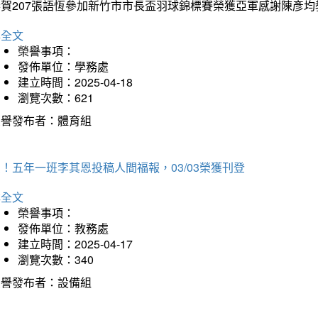
恭賀207張語恆參加新竹市市長盃羽球錦標賽榮獲亞軍感謝陳彥均
詳全文
榮譽事項：
發佈單位：學務處
建立時間：2025-04-18
瀏覽次數：621
榮譽發布者：體育組
！五年一班李其恩投稿人間福報，03/03榮獲刊登
詳全文
榮譽事項：
發佈單位：教務處
建立時間：2025-04-17
瀏覽次數：340
榮譽發布者：設備組