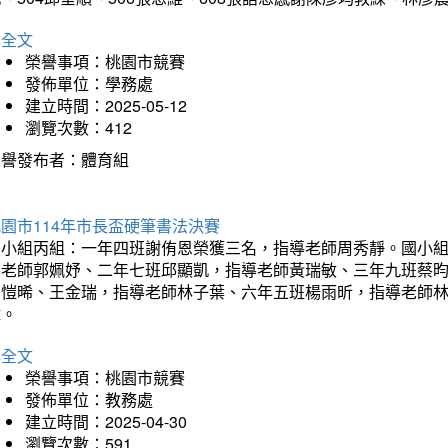
詳全文
榮譽事項：桃園市競賽
發佈單位：學務處
建立時間：2025-05-12
瀏覽次數：412
榮譽發布者：體育組
園市114年市長盃硬筆書法決賽
國小組丙組：一年四班謝侑恩榮獲三名，指導老師周秀靜。國小
導老師郭姵妤、二年七班邱顯凱，指導老師黃瑞敏、三年九班蔡
吳愷晞、王金瑞，指導老師林子葉、六年五班楊雨昕，指導老師
瑋。
詳全文
榮譽事項：桃園市競賽
發佈單位：教務處
建立時間：2025-04-30
瀏覽次數：591