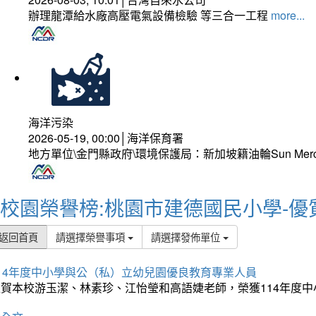
辦理龍潭給水廠高壓電氣設備檢驗 等三合一工程
more...
海洋污染
2026-05-19, 00:00│海洋保育署
地方單位\金門縣政府\環境保護局：新加坡籍油輪Sun Mer
校園榮譽榜:桃園市建德國民小學-優
返回首頁
請選擇榮譽事項
請選擇發佈單位
114年度中小學與公（私）立幼兒園優良教育專業人員
狂賀本校游玉潔、林素珍、江怡瑩和高語婕老師，榮獲114年度