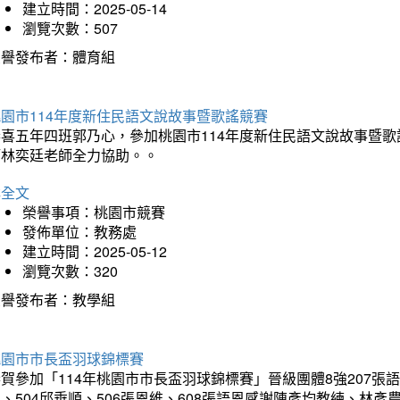
建立時間：2025-05-14
瀏覽次數：507
榮譽發布者：體育組
園市114年度新住民語文說故事暨歌謠競賽
恭喜五年四班郭乃心，參加桃園市114年度新住民語文說故事暨
師林奕廷老師全力協助。。
詳全文
榮譽事項：桃園市競賽
發佈單位：教務處
建立時間：2025-05-12
瀏覽次數：320
榮譽發布者：教學組
桃園市市長盃羽球錦標賽
賀參加「114年桃園市市長盃羽球錦標賽」晉級團體8強207張語恆
、504邱垂順、506張恩維、608張語恩感謝陳彥均教練、林