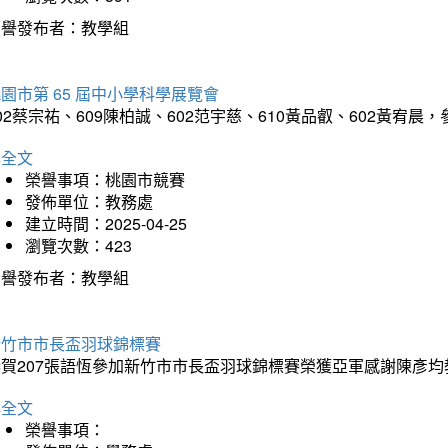
榮譽發布者：教學組
園市第 65 屆中小學科學展覽會
02蔡宗祐、609陳柏誠、602范宇慈、610黃品叡、602黃
詳全文
榮譽事項：桃園市競賽
發佈單位：教務處
建立時間：2025-04-25
瀏覽次數：423
榮譽發布者：教學組
新竹市市長盃羽球錦標賽
恭賀207張語恆參加新竹市市長盃羽球錦標賽榮獲亞軍感謝陳彥均
詳全文
榮譽事項：