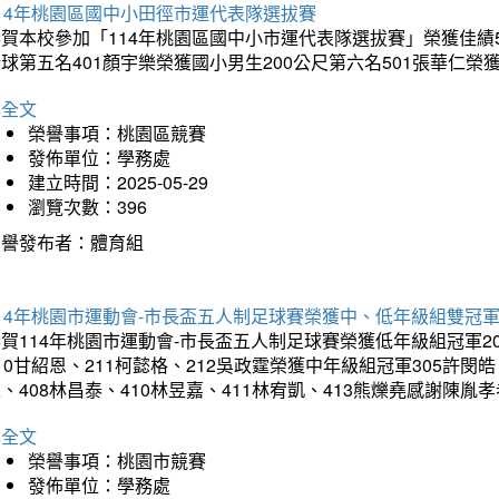
14年桃園區國中小田徑市運代表隊選拔賽
賀本校參加「114年桃園區國中小市運代表隊選拔賽」榮獲佳績5
球第五名401顏宇樂榮獲國小男生200公尺第六名501張華仁榮
詳全文
榮譽事項：桃園區競賽
發佈單位：學務處
建立時間：2025-05-29
瀏覽次數：396
榮譽發布者：體育組
14年桃園市運動會-市長盃五人制足球賽榮獲中、低年級組雙冠
賀114年桃園市運動會-市長盃五人制足球賽榮獲低年級組冠軍201
10甘紹恩、211柯懿格、212吳政霆榮獲中年級組冠軍305許閔皓、
、408林昌泰、410林昱嘉、411林宥凱、413熊爍堯感謝陳胤
詳全文
榮譽事項：桃園市競賽
發佈單位：學務處