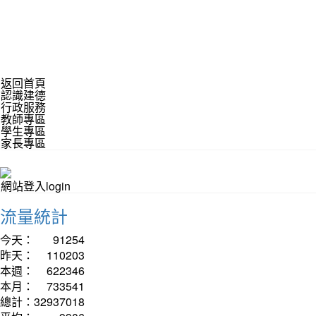
返回首頁
認識建德
行政服務
教師專區
學生專區
家長專區
網站登入login
流量統計
今天：
91254
昨天：
110203
本週：
622346
本月：
733541
總計：
32937018