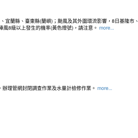
、宜蘭縣、臺東縣(蘭嶼)；颱風及其外圍環流影響，8日基隆市
陣風8級以上發生的機率(黃色燈號)，請注意。
more...
，辦理管網封閉調查作業及水量計檢修作業。
more...