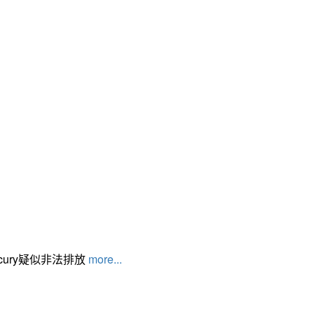
cury疑似非法排放
more...