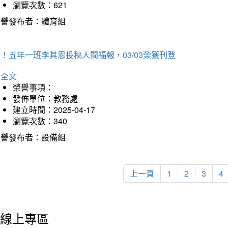
瀏覽次數：621
榮譽發布者：體育組
！五年一班李其恩投稿人間福報，03/03榮獲刊登
詳全文
榮譽事項：
發佈單位：教務處
建立時間：2025-04-17
瀏覽次數：340
榮譽發布者：設備組
上一頁
1
2
3
4
線上專區