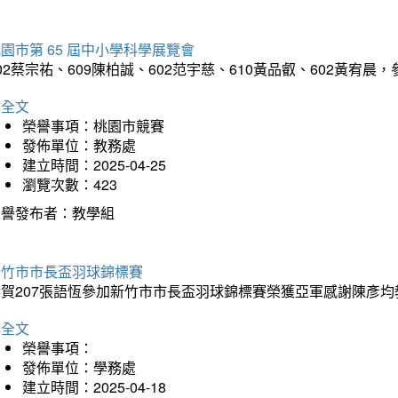
園市第 65 屆中小學科學展覽會
02蔡宗祐、609陳柏誠、602范宇慈、610黃品叡、602黃
詳全文
榮譽事項：桃園市競賽
發佈單位：教務處
建立時間：2025-04-25
瀏覽次數：423
榮譽發布者：教學組
新竹市市長盃羽球錦標賽
恭賀207張語恆參加新竹市市長盃羽球錦標賽榮獲亞軍感謝陳彥均
詳全文
榮譽事項：
發佈單位：學務處
建立時間：2025-04-18