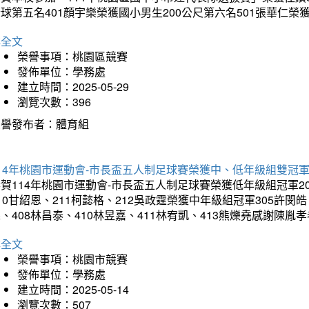
球第五名401顏宇樂榮獲國小男生200公尺第六名501張華仁榮
詳全文
榮譽事項：桃園區競賽
發佈單位：學務處
建立時間：2025-05-29
瀏覽次數：396
榮譽發布者：體育組
14年桃園市運動會-市長盃五人制足球賽榮獲中、低年級組雙冠
賀114年桃園市運動會-市長盃五人制足球賽榮獲低年級組冠軍201
10甘紹恩、211柯懿格、212吳政霆榮獲中年級組冠軍305許閔皓、
、408林昌泰、410林昱嘉、411林宥凱、413熊爍堯感謝陳胤
詳全文
榮譽事項：桃園市競賽
發佈單位：學務處
建立時間：2025-05-14
瀏覽次數：507