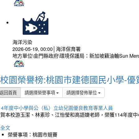
海洋污染
2026-05-19, 00:00│海洋保育署
地方單位\金門縣政府\環境保護局：新加坡籍油輪Sun Mer
校園榮譽榜:桃園市建德國民小學-優
返回首頁
請選擇榮譽事項
請選擇發佈單位
114年度中小學與公（私）立幼兒園優良教育專業人員
狂賀本校游玉潔、林素珍、江怡瑩和高語婕老師，榮獲114年度
詳全文
榮譽事項：桃園市競賽