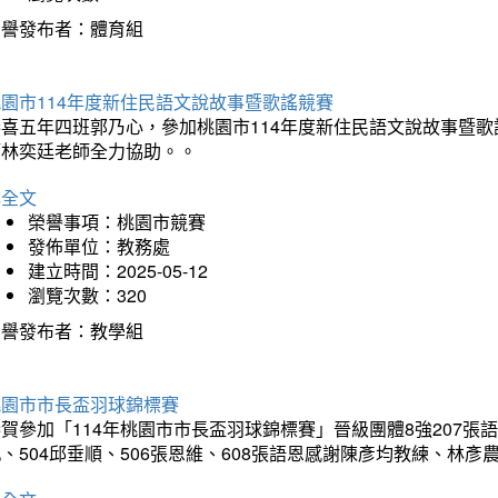
榮譽發布者：體育組
園市114年度新住民語文說故事暨歌謠競賽
恭喜五年四班郭乃心，參加桃園市114年度新住民語文說故事暨
師林奕廷老師全力協助。。
詳全文
榮譽事項：桃園市競賽
發佈單位：教務處
建立時間：2025-05-12
瀏覽次數：320
榮譽發布者：教學組
桃園市市長盃羽球錦標賽
賀參加「114年桃園市市長盃羽球錦標賽」晉級團體8強207張語恆
、504邱垂順、506張恩維、608張語恩感謝陳彥均教練、林