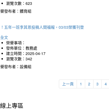
瀏覽次數：623
榮譽發布者：體育組
！五年一班李其恩投稿人間福報，03/03榮獲刊登
詳全文
榮譽事項：
發佈單位：教務處
建立時間：2025-04-17
瀏覽次數：342
榮譽發布者：設備組
上一頁
1
2
3
4
線上專區