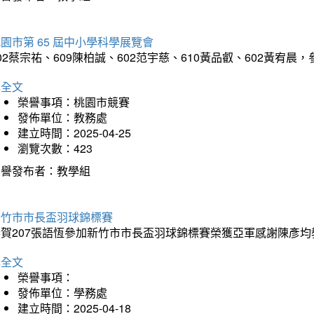
園市第 65 屆中小學科學展覽會
02蔡宗祐、609陳柏誠、602范宇慈、610黃品叡、602黃
詳全文
榮譽事項：桃園市競賽
發佈單位：教務處
建立時間：2025-04-25
瀏覽次數：423
榮譽發布者：教學組
新竹市市長盃羽球錦標賽
恭賀207張語恆參加新竹市市長盃羽球錦標賽榮獲亞軍感謝陳彥均
詳全文
榮譽事項：
發佈單位：學務處
建立時間：2025-04-18