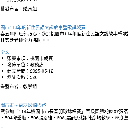
榮譽發布者：體育組
園市114年度新住民語文說故事暨歌謠競賽
恭喜五年四班郭乃心，參加桃園市114年度新住民語文說故事暨
師林奕廷老師全力協助。。
詳全文
榮譽事項：桃園市競賽
發佈單位：教務處
建立時間：2025-05-12
瀏覽次數：320
榮譽發布者：教學組
桃園市市長盃羽球錦標賽
賀參加「114年桃園市市長盃羽球錦標賽」晉級團體8強207張語恆
、504邱垂順、506張恩維、608張語恩感謝陳彥均教練、林