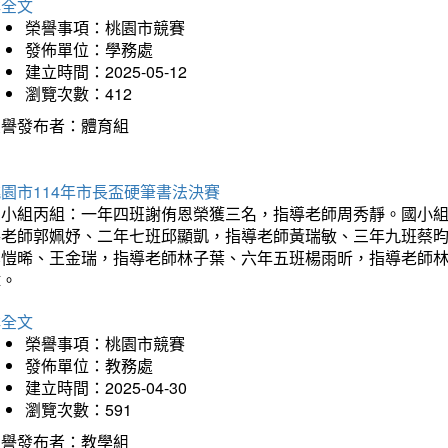
詳全文
榮譽事項：桃園市競賽
發佈單位：學務處
建立時間：2025-05-12
瀏覽次數：412
榮譽發布者：體育組
園市114年市長盃硬筆書法決賽
國小組丙組：一年四班謝侑恩榮獲三名，指導老師周秀靜。國小
導老師郭姵妤、二年七班邱顯凱，指導老師黃瑞敏、三年九班蔡
吳愷晞、王金瑞，指導老師林子葉、六年五班楊雨昕，指導老師
瑋。
詳全文
榮譽事項：桃園市競賽
發佈單位：教務處
建立時間：2025-04-30
瀏覽次數：591
榮譽發布者：教學組