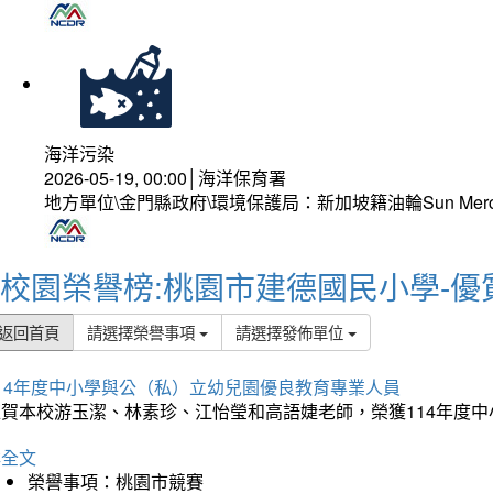
海洋污染
2026-05-19, 00:00│海洋保育署
地方單位\金門縣政府\環境保護局：新加坡籍油輪Sun Mer
校園榮譽榜:桃園市建德國民小學-優
返回首頁
請選擇榮譽事項
請選擇發佈單位
114年度中小學與公（私）立幼兒園優良教育專業人員
狂賀本校游玉潔、林素珍、江怡瑩和高語婕老師，榮獲114年度
詳全文
榮譽事項：桃園市競賽