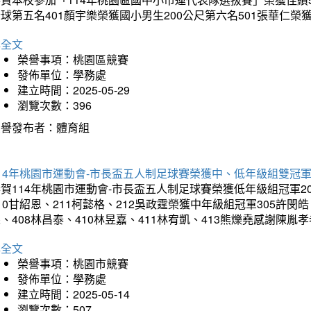
球第五名401顏宇樂榮獲國小男生200公尺第六名501張華仁榮
詳全文
榮譽事項：桃園區競賽
發佈單位：學務處
建立時間：2025-05-29
瀏覽次數：396
榮譽發布者：體育組
14年桃園市運動會-市長盃五人制足球賽榮獲中、低年級組雙冠
賀114年桃園市運動會-市長盃五人制足球賽榮獲低年級組冠軍201
10甘紹恩、211柯懿格、212吳政霆榮獲中年級組冠軍305許閔皓、
、408林昌泰、410林昱嘉、411林宥凱、413熊爍堯感謝陳胤
詳全文
榮譽事項：桃園市競賽
發佈單位：學務處
建立時間：2025-05-14
瀏覽次數：507