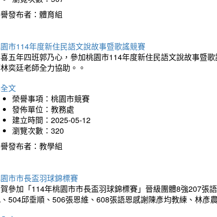
榮譽發布者：體育組
園市114年度新住民語文說故事暨歌謠競賽
恭喜五年四班郭乃心，參加桃園市114年度新住民語文說故事暨
師林奕廷老師全力協助。。
詳全文
榮譽事項：桃園市競賽
發佈單位：教務處
建立時間：2025-05-12
瀏覽次數：320
榮譽發布者：教學組
桃園市市長盃羽球錦標賽
賀參加「114年桃園市市長盃羽球錦標賽」晉級團體8強207張語恆
、504邱垂順、506張恩維、608張語恩感謝陳彥均教練、林