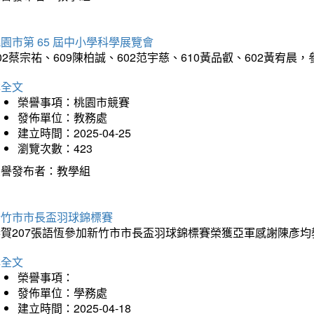
園市第 65 屆中小學科學展覽會
02蔡宗祐、609陳柏誠、602范宇慈、610黃品叡、602黃
詳全文
榮譽事項：桃園市競賽
發佈單位：教務處
建立時間：2025-04-25
瀏覽次數：423
榮譽發布者：教學組
新竹市市長盃羽球錦標賽
恭賀207張語恆參加新竹市市長盃羽球錦標賽榮獲亞軍感謝陳彥均
詳全文
榮譽事項：
發佈單位：學務處
建立時間：2025-04-18