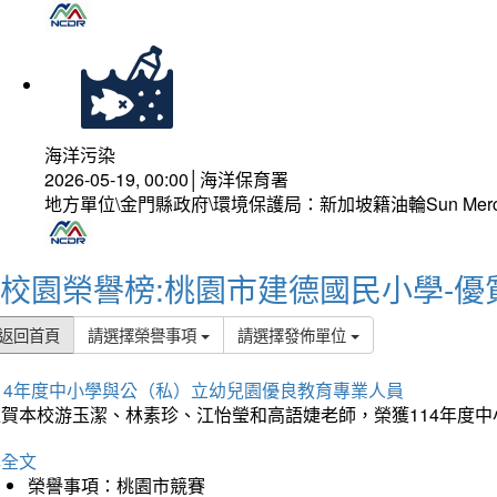
海洋污染
2026-05-19, 00:00│海洋保育署
地方單位\金門縣政府\環境保護局：新加坡籍油輪Sun Mer
校園榮譽榜:桃園市建德國民小學-優
返回首頁
請選擇榮譽事項
請選擇發佈單位
114年度中小學與公（私）立幼兒園優良教育專業人員
狂賀本校游玉潔、林素珍、江怡瑩和高語婕老師，榮獲114年度
詳全文
榮譽事項：桃園市競賽