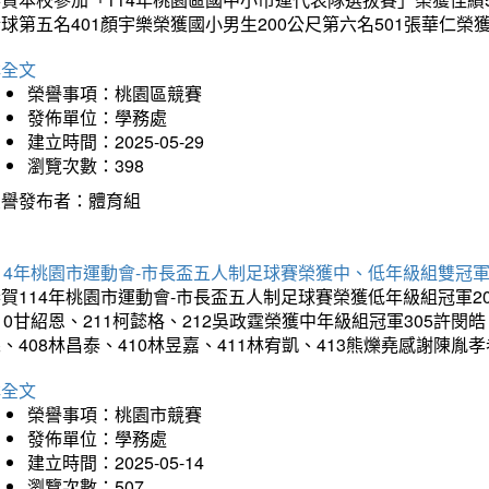
球第五名401顏宇樂榮獲國小男生200公尺第六名501張華仁榮
詳全文
榮譽事項：桃園區競賽
發佈單位：學務處
建立時間：2025-05-29
瀏覽次數：398
榮譽發布者：體育組
14年桃園市運動會-市長盃五人制足球賽榮獲中、低年級組雙冠
賀114年桃園市運動會-市長盃五人制足球賽榮獲低年級組冠軍201
10甘紹恩、211柯懿格、212吳政霆榮獲中年級組冠軍305許閔皓、
、408林昌泰、410林昱嘉、411林宥凱、413熊爍堯感謝陳胤
詳全文
榮譽事項：桃園市競賽
發佈單位：學務處
建立時間：2025-05-14
瀏覽次數：507