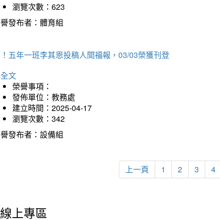
瀏覽次數：623
榮譽發布者：體育組
！五年一班李其恩投稿人間福報，03/03榮獲刊登
詳全文
榮譽事項：
發佈單位：教務處
建立時間：2025-04-17
瀏覽次數：342
榮譽發布者：設備組
上一頁
1
2
3
4
線上專區