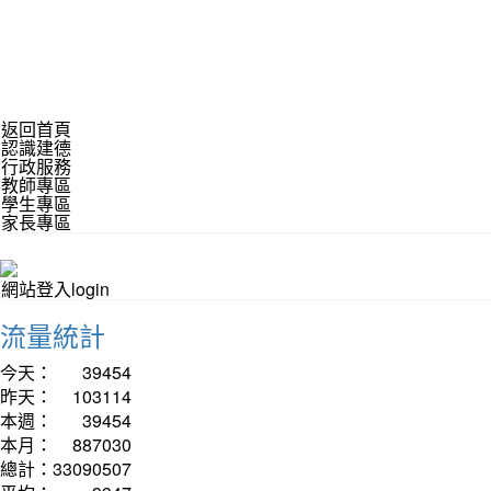
返回首頁
認識建德
行政服務
教師專區
學生專區
家長專區
網站登入login
流量統計
今天：
39454
昨天：
103114
本週：
39454
本月：
887030
總計：
33090507