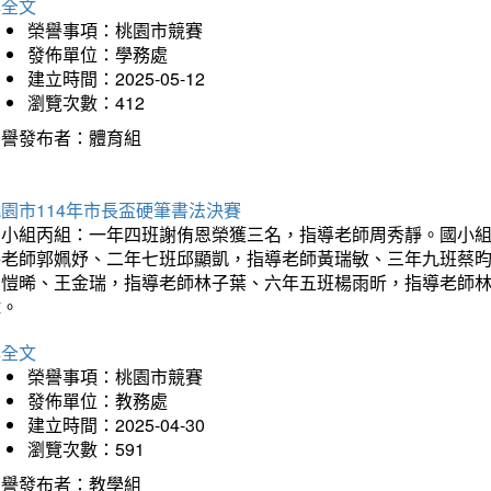
詳全文
榮譽事項：桃園市競賽
發佈單位：學務處
建立時間：2025-05-12
瀏覽次數：412
榮譽發布者：體育組
園市114年市長盃硬筆書法決賽
國小組丙組：一年四班謝侑恩榮獲三名，指導老師周秀靜。國小
導老師郭姵妤、二年七班邱顯凱，指導老師黃瑞敏、三年九班蔡
吳愷晞、王金瑞，指導老師林子葉、六年五班楊雨昕，指導老師
瑋。
詳全文
榮譽事項：桃園市競賽
發佈單位：教務處
建立時間：2025-04-30
瀏覽次數：591
榮譽發布者：教學組