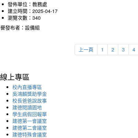
發佈單位：教務處
建立時間：2025-04-17
瀏覽次數：340
榮譽發布者：設備組
上一頁
1
2
3
4
線上專區
校內直播專區
吳鴻麟獎助學金
校長爸爸說故事
建德閱讀園地
學生病假回報單
建德第一會議室
建德第二會議室
建德特殊會議室