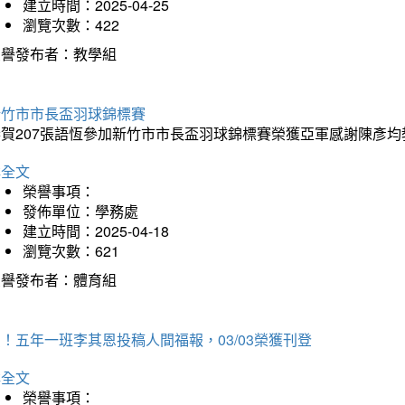
建立時間：2025-04-25
瀏覽次數：422
榮譽發布者：教學組
新竹市市長盃羽球錦標賽
恭賀207張語恆參加新竹市市長盃羽球錦標賽榮獲亞軍感謝陳彥均
詳全文
榮譽事項：
發佈單位：學務處
建立時間：2025-04-18
瀏覽次數：621
榮譽發布者：體育組
！五年一班李其恩投稿人間福報，03/03榮獲刊登
詳全文
榮譽事項：