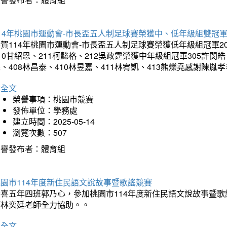
14年桃園市運動會-市長盃五人制足球賽榮獲中、低年級組雙冠
賀114年桃園市運動會-市長盃五人制足球賽榮獲低年級組冠軍201
10甘紹恩、211柯懿格、212吳政霆榮獲中年級組冠軍305許閔皓、
、408林昌泰、410林昱嘉、411林宥凱、413熊爍堯感謝陳胤
詳全文
榮譽事項：桃園市競賽
發佈單位：學務處
建立時間：2025-05-14
瀏覽次數：507
榮譽發布者：體育組
園市114年度新住民語文說故事暨歌謠競賽
恭喜五年四班郭乃心，參加桃園市114年度新住民語文說故事暨
師林奕廷老師全力協助。。
詳全文