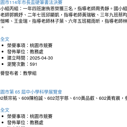
園市114年市長盃硬筆書法決賽
國小組丙組：一年四班謝侑恩榮獲三名，指導老師周秀靜。國小
導老師郭姵妤、二年七班邱顯凱，指導老師黃瑞敏、三年九班蔡
吳愷晞、王金瑞，指導老師林子葉、六年五班楊雨昕，指導老師
瑋。
詳全文
榮譽事項：桃園市競賽
發佈單位：教務處
建立時間：2025-04-30
瀏覽次數：591
榮譽發布者：教學組
園市第 65 屆中小學科學展覽會
02蔡宗祐、609陳柏誠、602范宇慈、610黃品叡、602黃
詳全文
榮譽事項：桃園市競賽
發佈單位：教務處