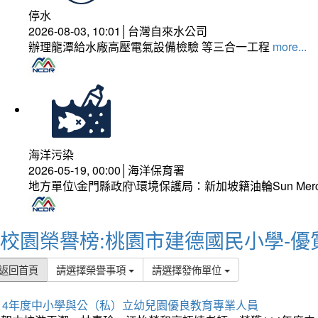
停水
2026-08-03, 10:01│台灣自來水公司
辦理龍潭給水廠高壓電氣設備檢驗 等三合一工程
more...
海洋污染
2026-05-19, 00:00│海洋保育署
地方單位\金門縣政府\環境保護局：新加坡籍油輪Sun Mer
校園榮譽榜:桃園市建德國民小學-優
返回首頁
請選擇榮譽事項
請選擇發佈單位
114年度中小學與公（私）立幼兒園優良教育專業人員