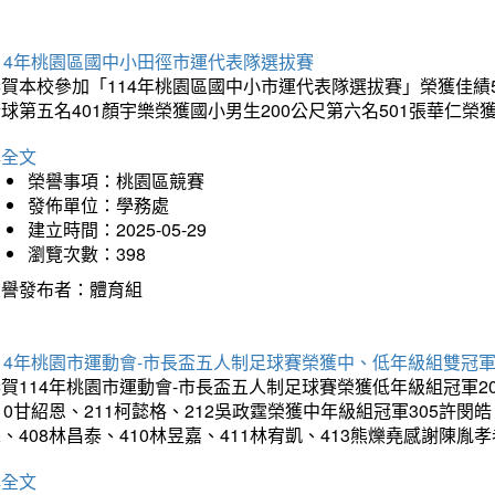
14年桃園區國中小田徑市運代表隊選拔賽
賀本校參加「114年桃園區國中小市運代表隊選拔賽」榮獲佳績5
球第五名401顏宇樂榮獲國小男生200公尺第六名501張華仁榮
詳全文
榮譽事項：桃園區競賽
發佈單位：學務處
建立時間：2025-05-29
瀏覽次數：398
榮譽發布者：體育組
14年桃園市運動會-市長盃五人制足球賽榮獲中、低年級組雙冠
賀114年桃園市運動會-市長盃五人制足球賽榮獲低年級組冠軍201
10甘紹恩、211柯懿格、212吳政霆榮獲中年級組冠軍305許閔皓、
、408林昌泰、410林昱嘉、411林宥凱、413熊爍堯感謝陳胤
詳全文