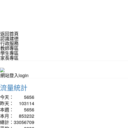
返回首頁
認識建德
行政服務
教師專區
學生專區
家長專區
網站登入login
流量統計
今天：
5656
昨天：
103114
本週：
5656
本月：
853232
總計：
33056709