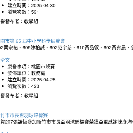
建立時間：2025-04-30
瀏覽次數：591
榮譽發布者：教學組
園市第 65 屆中小學科學展覽會
02蔡宗祐、609陳柏誠、602范宇慈、610黃品叡、602黃
詳全文
榮譽事項：桃園市競賽
發佈單位：教務處
建立時間：2025-04-25
瀏覽次數：423
榮譽發布者：教學組
新竹市市長盃羽球錦標賽
恭賀207張語恆參加新竹市市長盃羽球錦標賽榮獲亞軍感謝陳彥均