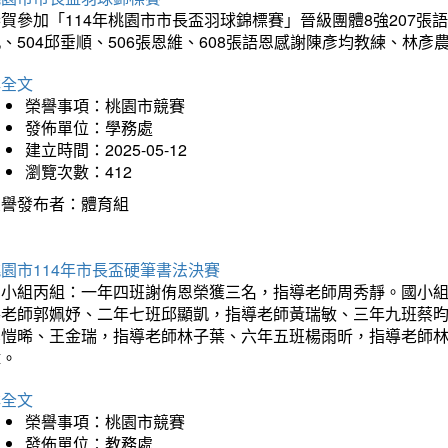
賀參加「114年桃園市市長盃羽球錦標賽」晉級團體8強207張語恆
、504邱垂順、506張恩維、608張語恩感謝陳彥均教練、林
詳全文
榮譽事項：桃園市競賽
發佈單位：學務處
建立時間：2025-05-12
瀏覽次數：412
榮譽發布者：體育組
園市114年市長盃硬筆書法決賽
國小組丙組：一年四班謝侑恩榮獲三名，指導老師周秀靜。國小
導老師郭姵妤、二年七班邱顯凱，指導老師黃瑞敏、三年九班蔡
吳愷晞、王金瑞，指導老師林子葉、六年五班楊雨昕，指導老師
瑋。
詳全文
榮譽事項：桃園市競賽
發佈單位：教務處