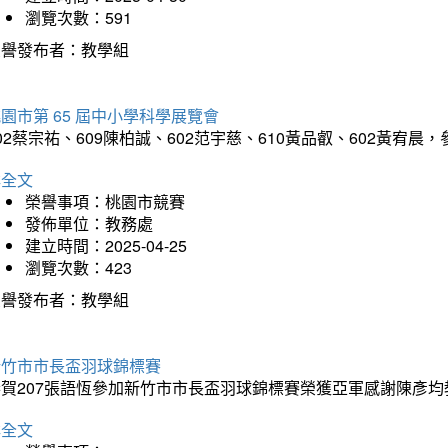
瀏覽次數：591
榮譽發布者：教學組
園市第 65 屆中小學科學展覽會
02蔡宗祐、609陳柏誠、602范宇慈、610黃品叡、602黃
詳全文
榮譽事項：桃園市競賽
發佈單位：教務處
建立時間：2025-04-25
瀏覽次數：423
榮譽發布者：教學組
新竹市市長盃羽球錦標賽
恭賀207張語恆參加新竹市市長盃羽球錦標賽榮獲亞軍感謝陳彥均
詳全文