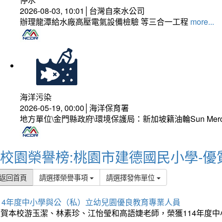
2026-08-03, 10:01│台灣自來水公司
辦理龍潭給水廠高壓電氣設備檢驗 等三合一工程
more...
海洋污染
2026-05-19, 00:00│海洋保育署
地方單位\金門縣政府\環境保護局：新加坡籍油輪Sun Mer
校園榮譽榜:桃園市建德國民小學-優
返回首頁
請選擇榮譽事項
請選擇發佈單位
114年度中小學與公（私）立幼兒園優良教育專業人員
狂賀本校游玉潔、林素珍、江怡瑩和高語婕老師，榮獲114年度