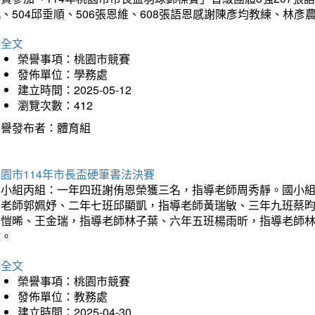
、504邱垂順、506張恩維、608張語恩感謝陳彥均教練、林
詳全文
榮譽事項：桃園市競賽
發佈單位：學務處
建立時間：2025-05-12
瀏覽次數：412
榮譽發布者：體育組
園市114年市長盃硬筆書法決賽
國小組丙組：一年四班謝侑恩榮獲三名，指導老師周秀靜。國小
導老師郭姵妤、二年七班邱顯凱，指導老師黃瑞敏、三年九班蔡
吳愷晞、王金瑞，指導老師林子葉、六年五班楊雨昕，指導老師
瑋。
詳全文
榮譽事項：桃園市競賽
發佈單位：教務處
建立時間：2025-04-30