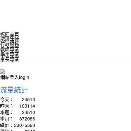
返回首頁
認識建德
行政服務
教師專區
學生專區
家長專區
網站登入login
流量統計
今天：
24510
昨天：
103114
本週：
24510
本月：
872086
總計：
33075563