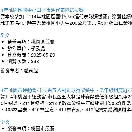
14年桃園區國中小田徑市運代表隊選拔賽
賀本校參加「114年桃園區國中小市運代表隊選拔賽」榮獲佳績5
球第五名401顏宇樂榮獲國小男生200公尺第六名501張華仁榮
詳全文
榮譽事項：桃園區競賽
發佈單位：學務處
建立時間：2025-05-29
瀏覽次數：398
榮譽發布者：體育組
14年桃園市運動會-市長盃五人制足球賽榮獲中、低年級組雙冠
賀114年桃園市運動會-市長盃五人制足球賽榮獲低年級組冠軍201
10甘紹恩、211柯懿格、212吳政霆榮獲中年級組冠軍305許閔皓、
、408林昌泰、410林昱嘉、411林宥凱、413熊爍堯感謝陳胤
詳全文
榮譽事項：桃園市競賽