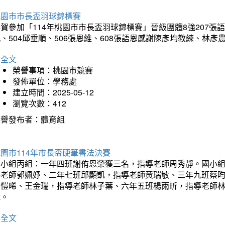
桃園市市長盃羽球錦標賽
賀參加「114年桃園市市長盃羽球錦標賽」晉級團體8強207張語恆
、504邱垂順、506張恩維、608張語恩感謝陳彥均教練、林
詳全文
榮譽事項：桃園市競賽
發佈單位：學務處
建立時間：2025-05-12
瀏覽次數：412
榮譽發布者：體育組
園市114年市長盃硬筆書法決賽
國小組丙組：一年四班謝侑恩榮獲三名，指導老師周秀靜。國小
導老師郭姵妤、二年七班邱顯凱，指導老師黃瑞敏、三年九班蔡
吳愷晞、王金瑞，指導老師林子葉、六年五班楊雨昕，指導老師
瑋。
詳全文