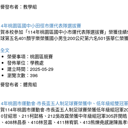
榮譽發布者：教學組
14年桃園區國中小田徑市運代表隊選拔賽
賀本校參加「114年桃園區國中小市運代表隊選拔賽」榮獲佳績5
球第五名401顏宇樂榮獲國小男生200公尺第六名501張華仁榮
詳全文
榮譽事項：桃園區競賽
發佈單位：學務處
建立時間：2025-05-29
瀏覽次數：396
榮譽發布者：體育組
14年桃園市運動會-市長盃五人制足球賽榮獲中、低年級組雙冠
賀114年桃園市運動會-市長盃五人制足球賽榮獲低年級組冠軍201
10甘紹恩、211柯懿格、212吳政霆榮獲中年級組冠軍305許閔皓、
、408林昌泰、410林昱嘉、411林宥凱、413熊爍堯感謝陳胤