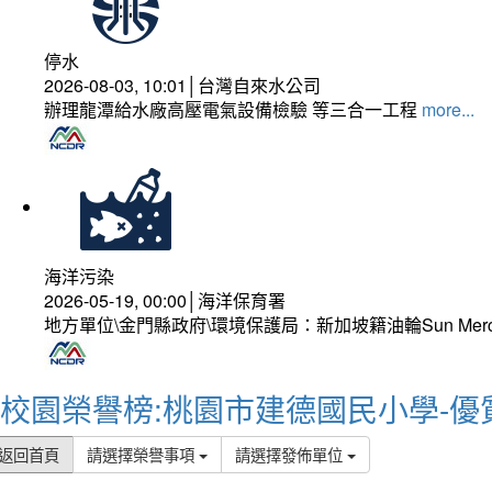
停水
2026-08-03, 10:01│台灣自來水公司
辦理龍潭給水廠高壓電氣設備檢驗 等三合一工程
more...
海洋污染
2026-05-19, 00:00│海洋保育署
地方單位\金門縣政府\環境保護局：新加坡籍油輪Sun Mer
校園榮譽榜:桃園市建德國民小學-優
返回首頁
請選擇榮譽事項
請選擇發佈單位