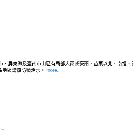
雄市、屏東縣及臺南市山區有局部大雨或豪雨，苗栗以北、南投
窪地區請慎防積淹水。
more...
...