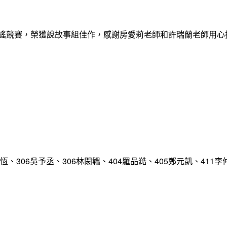
歌謠競賽，榮獲說故事組佳作，感謝房愛莉老師和許瑞蘭老師用
、306吳予丞、306林閎韞、404羅品澔、405鄭元凱、411李