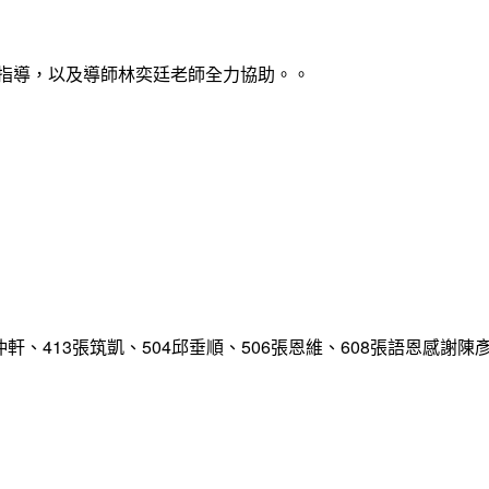
心指導，以及導師林奕廷老師全力協助。。
仲軒、413張筑凱、504邱垂順、506張恩維、608張語恩感謝陳