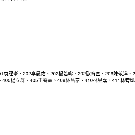
軍
袁莛峯、202李晨佑、202楊若晞、202歐宥宣、206陳敬洋、2
恩、405楊立群、405王睿霖、408林昌泰、410林昱嘉、411林