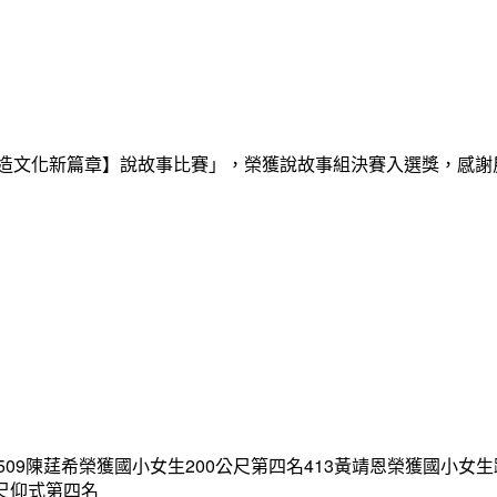
創造文化新篇章】說故事比賽」，榮獲說故事組決賽入選獎，感
09陳莛希榮獲國小女生200公尺第四名413黃靖恩榮獲國小女生
公尺仰式第四名