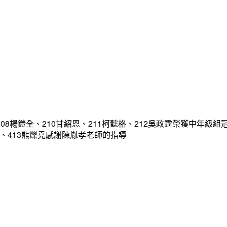
08楊鎧全、210甘紹恩、211柯懿格、212吳政霆榮獲中年級組
宥凱、413熊爍堯感謝陳胤孝老師的指導