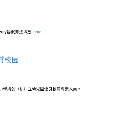
cury疑似非法排放
more...
質校園
中小學與公（私）立幼兒園優良教育專業人員。