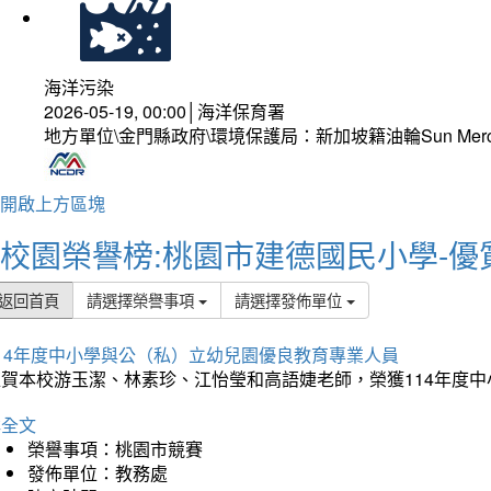
海洋污染
2026-05-19, 00:00│海洋保育署
地方單位\金門縣政府\環境保護局：新加坡籍油輪Sun Mer
開啟上方區塊
校園榮譽榜:桃園市建德國民小學-優
返回首頁
請選擇榮譽事項
請選擇發佈單位
114年度中小學與公（私）立幼兒園優良教育專業人員
狂賀本校游玉潔、林素珍、江怡瑩和高語婕老師，榮獲114年度
詳全文
榮譽事項：桃園市競賽
發佈單位：教務處