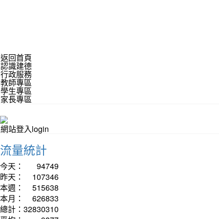
返回首頁
認識建德
行政服務
教師專區
學生專區
家長專區
網站登入login
流量統計
今天：
94749
昨天：
107346
本週：
515638
本月：
626833
總計：
32830310