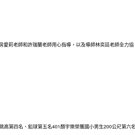
謝房愛莉老師和許瑞蘭老師用心指導，以及導師林奕廷老師全力協
跳高第四名、鉛球第五名401顏宇樂榮獲國小男生200公尺第六