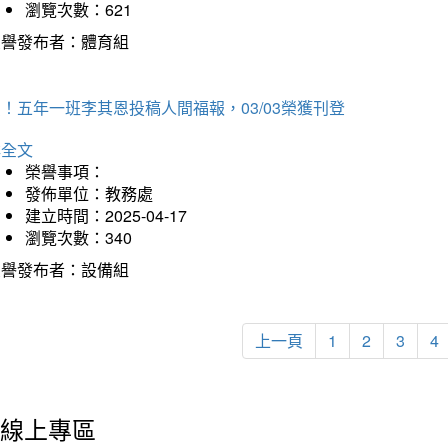
瀏覽次數：621
榮譽發布者：體育組
！五年一班李其恩投稿人間福報，03/03榮獲刊登
詳全文
榮譽事項：
發佈單位：教務處
建立時間：2025-04-17
瀏覽次數：340
榮譽發布者：設備組
上一頁
1
2
3
4
線上專區