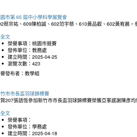
園市第 65 屆中小學科學展覽會
02蔡宗祐、609陳柏誠、602范宇慈、610黃品叡、602黃
詳全文
榮譽事項：桃園市競賽
發佈單位：教務處
建立時間：2025-04-25
瀏覽次數：423
榮譽發布者：教學組
新竹市市長盃羽球錦標賽
恭賀207張語恆參加新竹市市長盃羽球錦標賽榮獲亞軍感謝陳彥均
詳全文
榮譽事項：
發佈單位：學務處
建立時間：2025-04-18