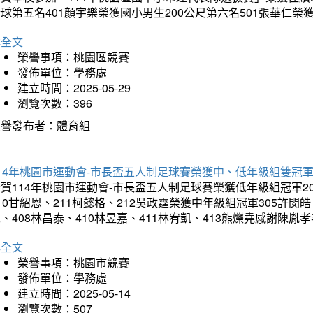
球第五名401顏宇樂榮獲國小男生200公尺第六名501張華仁榮
詳全文
榮譽事項：桃園區競賽
發佈單位：學務處
建立時間：2025-05-29
瀏覽次數：396
榮譽發布者：體育組
14年桃園市運動會-市長盃五人制足球賽榮獲中、低年級組雙冠
賀114年桃園市運動會-市長盃五人制足球賽榮獲低年級組冠軍201
10甘紹恩、211柯懿格、212吳政霆榮獲中年級組冠軍305許閔皓、
、408林昌泰、410林昱嘉、411林宥凱、413熊爍堯感謝陳胤
詳全文
榮譽事項：桃園市競賽
發佈單位：學務處
建立時間：2025-05-14
瀏覽次數：507