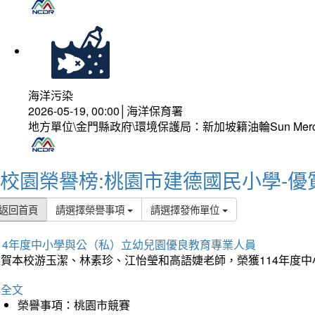
海洋污染
2026-05-19, 00:00│海洋保育署
地方單位\金門縣政府\環境保護局：新加坡籍油輪Sun Mer
校園榮譽榜:桃園市建德國民小學-優
返回首頁
請選擇榮譽事項
請選擇發佈單位
114年度中小學與公（私）立幼兒園優良教育專業人員
狂賀本校游玉潔、林素珍、江怡瑩和高語婕老師，榮獲114年度
詳全文
榮譽事項：桃園市競賽