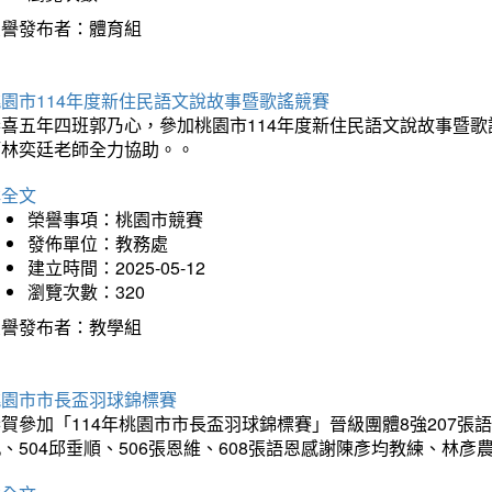
榮譽發布者：體育組
園市114年度新住民語文說故事暨歌謠競賽
恭喜五年四班郭乃心，參加桃園市114年度新住民語文說故事暨
師林奕廷老師全力協助。。
詳全文
榮譽事項：桃園市競賽
發佈單位：教務處
建立時間：2025-05-12
瀏覽次數：320
榮譽發布者：教學組
桃園市市長盃羽球錦標賽
賀參加「114年桃園市市長盃羽球錦標賽」晉級團體8強207張語恆
、504邱垂順、506張恩維、608張語恩感謝陳彥均教練、林