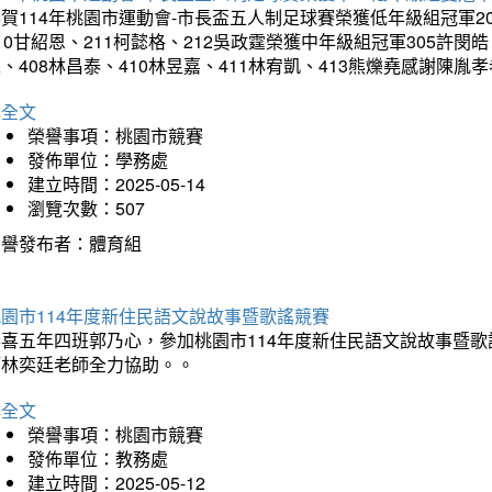
賀114年桃園市運動會-市長盃五人制足球賽榮獲低年級組冠軍201
10甘紹恩、211柯懿格、212吳政霆榮獲中年級組冠軍305許閔皓、
、408林昌泰、410林昱嘉、411林宥凱、413熊爍堯感謝陳胤
詳全文
榮譽事項：桃園市競賽
發佈單位：學務處
建立時間：2025-05-14
瀏覽次數：507
榮譽發布者：體育組
園市114年度新住民語文說故事暨歌謠競賽
恭喜五年四班郭乃心，參加桃園市114年度新住民語文說故事暨
師林奕廷老師全力協助。。
詳全文
榮譽事項：桃園市競賽
發佈單位：教務處
建立時間：2025-05-12