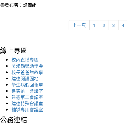
榮譽發布者：設備組
上一頁
1
2
3
4
線上專區
校內直播專區
吳鴻麟獎助學金
校長爸爸說故事
建德閱讀園地
學生病假回報單
建德第一會議室
建德第二會議室
建德特殊會議室
輔導專用會議室
公務連結