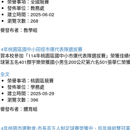
榮譽事項：全國競賽
發佈單位：教務處
建立時間：2025-06-02
瀏覽次數：268
榮譽發布者：教學組
14年桃園區國中小田徑市運代表隊選拔賽
賀本校參加「114年桃園區國中小市運代表隊選拔賽」榮獲佳績5
球第五名401顏宇樂榮獲國小男生200公尺第六名501張華仁榮
詳全文
榮譽事項：桃園區競賽
發佈單位：學務處
建立時間：2025-05-29
瀏覽次數：396
榮譽發布者：體育組
14年桃園市運動會-市長盃五人制足球賽榮獲中、低年級組雙冠