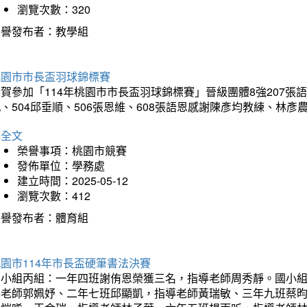
瀏覽次數：320
榮譽發布者：教學組
桃園市市長盃羽球錦標賽
賀參加「114年桃園市市長盃羽球錦標賽」晉級團體8強207張語恆
、504邱垂順、506張恩維、608張語恩感謝陳彥均教練、林
詳全文
榮譽事項：桃園市競賽
發佈單位：學務處
建立時間：2025-05-12
瀏覽次數：412
榮譽發布者：體育組
園市114年市長盃硬筆書法決賽
國小組丙組：一年四班謝侑恩榮獲三名，指導老師周秀靜。國小
導老師郭姵妤、二年七班邱顯凱，指導老師黃瑞敏、三年九班蔡