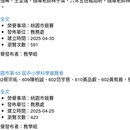
吳愷晞、王金瑞，指導老師林子葉、六年五班楊雨昕，指導老師
瑋。
詳全文
榮譽事項：桃園市競賽
發佈單位：教務處
建立時間：2025-04-30
瀏覽次數：591
榮譽發布者：教學組
園市第 65 屆中小學科學展覽會
02蔡宗祐、609陳柏誠、602范宇慈、610黃品叡、602黃
詳全文
榮譽事項：桃園市競賽
發佈單位：教務處
建立時間：2025-04-25
瀏覽次數：423
榮譽發布者：教學組