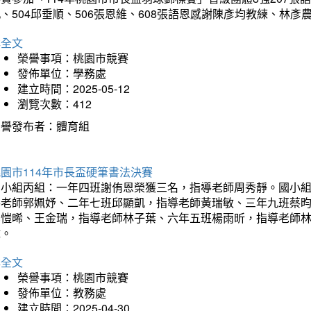
、504邱垂順、506張恩維、608張語恩感謝陳彥均教練、林
詳全文
榮譽事項：桃園市競賽
發佈單位：學務處
建立時間：2025-05-12
瀏覽次數：412
榮譽發布者：體育組
園市114年市長盃硬筆書法決賽
國小組丙組：一年四班謝侑恩榮獲三名，指導老師周秀靜。國小
導老師郭姵妤、二年七班邱顯凱，指導老師黃瑞敏、三年九班蔡
吳愷晞、王金瑞，指導老師林子葉、六年五班楊雨昕，指導老師
瑋。
詳全文
榮譽事項：桃園市競賽
發佈單位：教務處
建立時間：2025-04-30