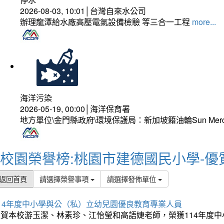
2026-08-03, 10:01│台灣自來水公司
辦理龍潭給水廠高壓電氣設備檢驗 等三合一工程
more...
海洋污染
2026-05-19, 00:00│海洋保育署
地方單位\金門縣政府\環境保護局：新加坡籍油輪Sun Mer
校園榮譽榜:桃園市建德國民小學-優
返回首頁
請選擇榮譽事項
請選擇發佈單位
114年度中小學與公（私）立幼兒園優良教育專業人員
狂賀本校游玉潔、林素珍、江怡瑩和高語婕老師，榮獲114年度