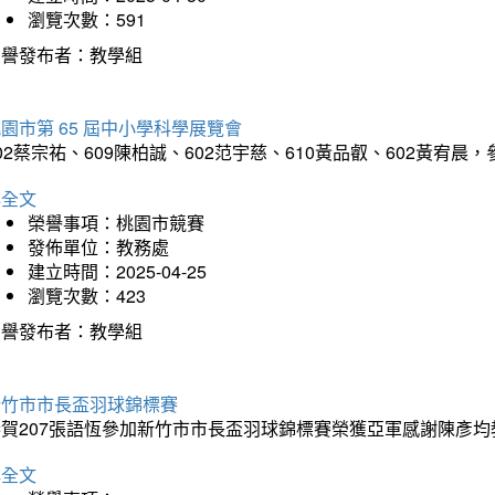
瀏覽次數：591
榮譽發布者：教學組
園市第 65 屆中小學科學展覽會
02蔡宗祐、609陳柏誠、602范宇慈、610黃品叡、602黃
詳全文
榮譽事項：桃園市競賽
發佈單位：教務處
建立時間：2025-04-25
瀏覽次數：423
榮譽發布者：教學組
新竹市市長盃羽球錦標賽
恭賀207張語恆參加新竹市市長盃羽球錦標賽榮獲亞軍感謝陳彥均
詳全文