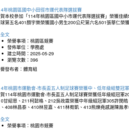
14年桃園區國中小田徑市運代表隊選拔賽
賀本校參加「114年桃園區國中小市運代表隊選拔賽」榮獲佳績5
球第五名401顏宇樂榮獲國小男生200公尺第六名501張華仁榮
詳全文
榮譽事項：桃園區競賽
發佈單位：學務處
建立時間：2025-05-29
瀏覽次數：396
榮譽發布者：體育組
14年桃園市運動會-市長盃五人制足球賽榮獲中、低年級組雙冠
賀114年桃園市運動會-市長盃五人制足球賽榮獲低年級組冠軍201
10甘紹恩、211柯懿格、212吳政霆榮獲中年級組冠軍305許閔皓、
、408林昌泰、410林昱嘉、411林宥凱、413熊爍堯感謝陳胤
詳全文
榮譽事項：桃園市競賽