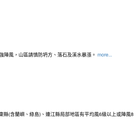
及強陣風，山區請慎防坍方、落石及溪水暴漲。
more...
縣(含蘭嶼、綠島)、連江縣局部地區有平均風6級以上或陣風8