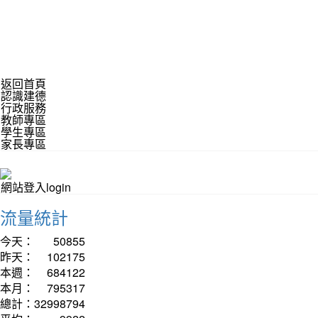
返回首頁
認識建德
行政服務
教師專區
學生專區
家長專區
網站登入login
流量統計
今天：
50855
昨天：
102175
本週：
684122
本月：
795317
總計：
32998794