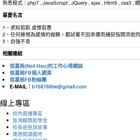
熟悉程式：php7 , JavaScrupt , JQuery , ajax , Html5 ,
喜愛名言
1、求知若飢 虛懷若愚
2、任何被視為感情的枷鎖，都試著不因幸運而捕捉指間流逝
3、自強不息
相關連結
徐嘉裕(Neil Hsu)的工作心得網誌
徐嘉裕FB個人網頁
徐嘉裕FB粉絲團
E-MAIL：
b168168tw@gmail.com
線上專區
校內直播專區
吳鴻麟獎助學金
校長爸爸說故事
建德閱讀園地