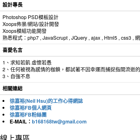
設計專長
Photoshop PSD模板設計
Xoops佈景/網站/設計開發
Xoops模組功能開發
熟悉程式：php7 , JavaScrupt , JQuery , ajax , Html5 ,
喜愛名言
1、求知若飢 虛懷若愚
2、任何被視為感情的枷鎖，都試著不因幸運而捕捉指間流逝
3、自強不息
相關連結
徐嘉裕(Neil Hsu)的工作心得網誌
徐嘉裕FB個人網頁
徐嘉裕FB粉絲團
E-MAIL：
b168168tw@gmail.com
線上專區