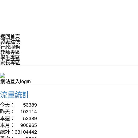
返回首頁
認識建德
行政服務
教師專區
學生專區
家長專區
網站登入login
流量統計
今天：
53389
昨天：
103114
本週：
53389
本月：
900965
總計：
33104442