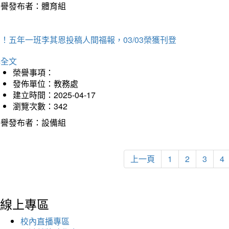
榮譽發布者：體育組
！五年一班李其恩投稿人間福報，03/03榮獲刊登
詳全文
榮譽事項：
發佈單位：教務處
建立時間：2025-04-17
瀏覽次數：342
榮譽發布者：設備組
上一頁
1
2
3
4
線上專區
校內直播專區