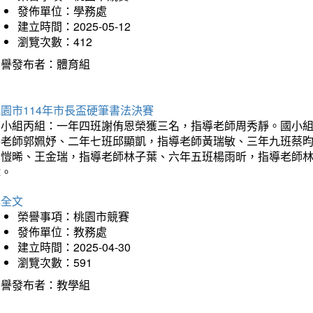
發佈單位：學務處
建立時間：2025-05-12
瀏覽次數：412
榮譽發布者：體育組
園市114年市長盃硬筆書法決賽
國小組丙組：一年四班謝侑恩榮獲三名，指導老師周秀靜。國小
導老師郭姵妤、二年七班邱顯凱，指導老師黃瑞敏、三年九班蔡
吳愷晞、王金瑞，指導老師林子葉、六年五班楊雨昕，指導老師
瑋。
詳全文
榮譽事項：桃園市競賽
發佈單位：教務處
建立時間：2025-04-30
瀏覽次數：591
榮譽發布者：教學組