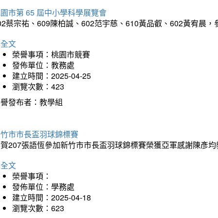
園市第 65 屆中小學科學展覽會
02蔡宗祐、609陳柏誠、602范宇慈、610黃品叡、602黃
詳全文
榮譽事項：桃園市競賽
發佈單位：教務處
建立時間：2025-04-25
瀏覽次數：423
榮譽發布者：教學組
新竹市市長盃羽球錦標賽
恭賀207張語恆參加新竹市市長盃羽球錦標賽榮獲亞軍感謝陳彥均
詳全文
榮譽事項：
發佈單位：學務處
建立時間：2025-04-18
瀏覽次數：623