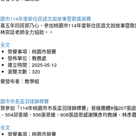
園市114年度新住民語文說故事暨歌謠競賽
恭喜五年四班郭乃心，參加桃園市114年度新住民語文說故事暨
師林奕廷老師全力協助。。
詳全文
榮譽事項：桃園市競賽
發佈單位：教務處
建立時間：2025-05-12
瀏覽次數：320
榮譽發布者：教學組
桃園市市長盃羽球錦標賽
賀參加「114年桃園市市長盃羽球錦標賽」晉級團體8強207張語恆
、504邱垂順、506張恩維、608張語恩感謝陳彥均教練、林
詳全文
榮譽事項：桃園市競賽