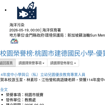
海洋污染
2026-05-19, 00:00│海洋保育署
地方單位\金門縣政府\環境保護局：新加坡籍油輪Sun Mer
校園榮譽榜:桃園市建德國民小學-優
返回首頁
請選擇榮譽事項
請選擇發佈單位
114年度中小學與公（私）立幼兒園優良教育專業人員
狂賀本校游玉潔、林素珍、江怡瑩和高語婕老師，榮獲114年度
詳全文
榮譽事項：桃園市競賽
發佈單位：教務處
建立時間：2025-06-02