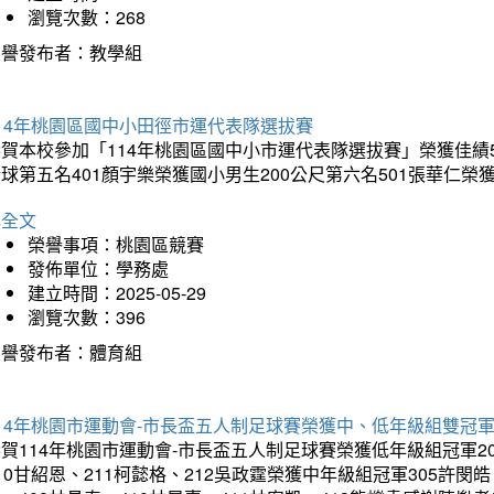
瀏覽次數：268
榮譽發布者：教學組
14年桃園區國中小田徑市運代表隊選拔賽
賀本校參加「114年桃園區國中小市運代表隊選拔賽」榮獲佳績5
球第五名401顏宇樂榮獲國小男生200公尺第六名501張華仁榮
詳全文
榮譽事項：桃園區競賽
發佈單位：學務處
建立時間：2025-05-29
瀏覽次數：396
榮譽發布者：體育組
14年桃園市運動會-市長盃五人制足球賽榮獲中、低年級組雙冠
賀114年桃園市運動會-市長盃五人制足球賽榮獲低年級組冠軍201
10甘紹恩、211柯懿格、212吳政霆榮獲中年級組冠軍305許閔皓、