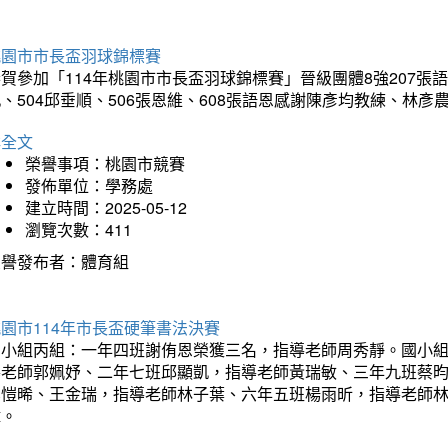
桃園市市長盃羽球錦標賽
賀參加「114年桃園市市長盃羽球錦標賽」晉級團體8強207張語恆
、504邱垂順、506張恩維、608張語恩感謝陳彥均教練、林
詳全文
榮譽事項：桃園市競賽
發佈單位：學務處
建立時間：2025-05-12
瀏覽次數：411
榮譽發布者：體育組
園市114年市長盃硬筆書法決賽
國小組丙組：一年四班謝侑恩榮獲三名，指導老師周秀靜。國小
導老師郭姵妤、二年七班邱顯凱，指導老師黃瑞敏、三年九班蔡
吳愷晞、王金瑞，指導老師林子葉、六年五班楊雨昕，指導老師
瑋。