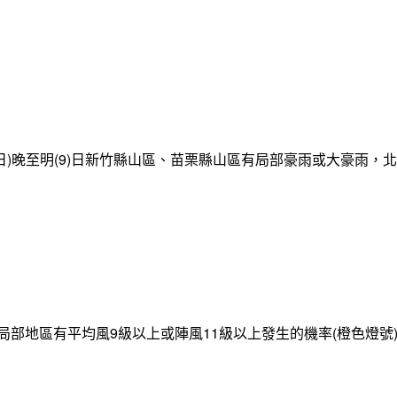
日)晚至明(9)日新竹縣山區、苗栗縣山區有局部豪雨或大豪雨，
局部地區有平均風9級以上或陣風11級以上發生的機率(橙色燈號)