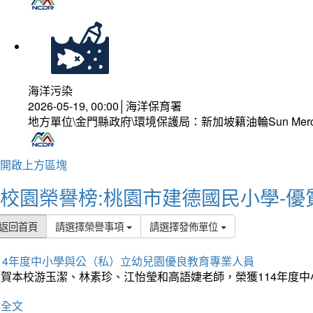
海洋污染
2026-05-19, 00:00│海洋保育署
地方單位\金門縣政府\環境保護局：新加坡籍油輪Sun Mer
開啟上方區塊
校園榮譽榜:桃園市建德國民小學-優
返回首頁
請選擇榮譽事項
請選擇發佈單位
114年度中小學與公（私）立幼兒園優良教育專業人員
狂賀本校游玉潔、林素珍、江怡瑩和高語婕老師，榮獲114年度
詳全文