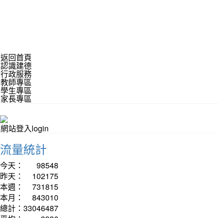
返回首頁
認識建德
行政服務
教師專區
學生專區
家長專區
網站登入login
流量統計
今天：
98548
昨天：
102175
本週：
731815
本月：
843010
總計：
33046487