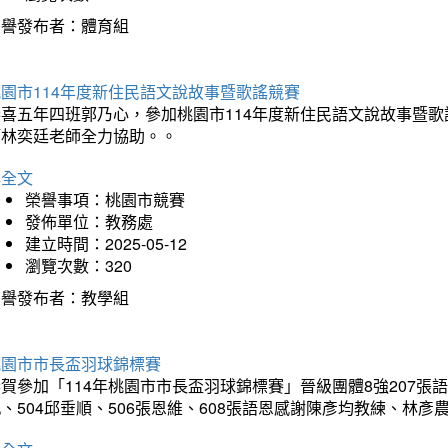
榮譽發布者：體育組
園市114年度新住民語文說故事暨歌謠競賽
恭喜五年四班郭乃心，參加桃園市114年度新住民語文說故事暨
師林奕廷老師全力協助。。
詳全文
榮譽事項：桃園市競賽
發佈單位：教務處
建立時間：2025-05-12
瀏覽次數：320
榮譽發布者：教學組
桃園市市長盃羽球錦標賽
賀參加「114年桃園市市長盃羽球錦標賽」晉級團體8強207張語恆
、504邱垂順、506張恩維、608張語恩感謝陳彥均教練、林