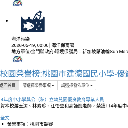
海洋污染
2026-05-19, 00:00│海洋保育署
地方單位\金門縣政府\環境保護局：新加坡籍油輪Sun Mer
校園榮譽榜:桃園市建德國民小學-優
返回首頁
請選擇榮譽事項
請選擇發佈單位
114年度中小學與公（私）立幼兒園優良教育專業人員
狂賀本校游玉潔、林素珍、江怡瑩和高語婕老師，榮獲114年度
詳全文
榮譽事項：桃園市競賽