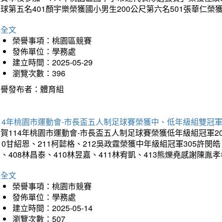
球第五名401顏宇樂榮獲國小男生200公尺第六名501張華仁榮
詳全文
榮譽事項：桃園區競賽
發佈單位：學務處
建立時間：2025-05-29
瀏覽次數：396
榮譽發布者：體育組
14年桃園市運動會-市長盃五人制足球賽榮獲中、低年級組雙冠
賀114年桃園市運動會-市長盃五人制足球賽榮獲低年級組冠軍201
10甘紹恩、211柯懿格、212吳政霆榮獲中年級組冠軍305許閔皓、
、408林昌泰、410林昱嘉、411林宥凱、413熊爍堯感謝陳胤
詳全文
榮譽事項：桃園市競賽
發佈單位：學務處
建立時間：2025-05-14
瀏覽次數：507