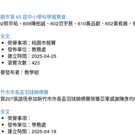
園市第 65 屆中小學科學展覽會
02蔡宗祐、609陳柏誠、602范宇慈、610黃品叡、602黃
詳全文
榮譽事項：桃園市競賽
發佈單位：教務處
建立時間：2025-04-25
瀏覽次數：423
榮譽發布者：教學組
新竹市市長盃羽球錦標賽
恭賀207張語恆參加新竹市市長盃羽球錦標賽榮獲亞軍感謝陳彥均
詳全文
榮譽事項：
發佈單位：學務處
建立時間：2025-04-18