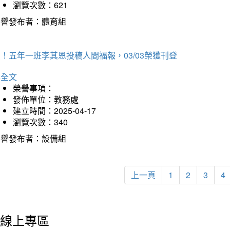
瀏覽次數：621
榮譽發布者：體育組
！五年一班李其恩投稿人間福報，03/03榮獲刊登
詳全文
榮譽事項：
發佈單位：教務處
建立時間：2025-04-17
瀏覽次數：340
榮譽發布者：設備組
上一頁
1
2
3
4
線上專區