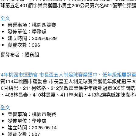
球第五名401顏宇樂榮獲國小男生200公尺第六名501張華仁榮
詳全文
榮譽事項：桃園區競賽
發佈單位：學務處
建立時間：2025-05-29
瀏覽次數：396
榮譽發布者：體育組
14年桃園市運動會-市長盃五人制足球賽榮獲中、低年級組雙冠
賀114年桃園市運動會-市長盃五人制足球賽榮獲低年級組冠軍201
10甘紹恩、211柯懿格、212吳政霆榮獲中年級組冠軍305許閔皓、
、408林昌泰、410林昱嘉、411林宥凱、413熊爍堯感謝陳胤
詳全文
榮譽事項：桃園市競賽
發佈單位：學務處
建立時間：2025-05-14
瀏覽次數：507