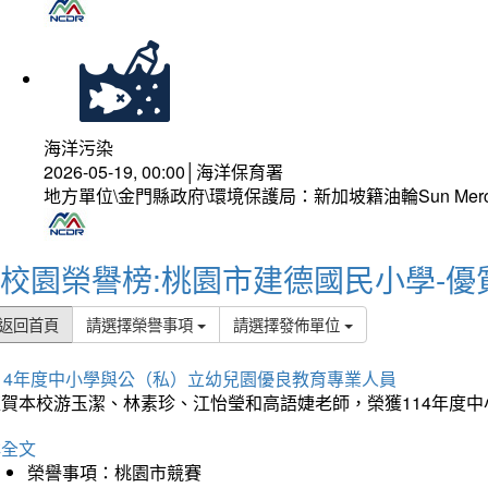
海洋污染
2026-05-19, 00:00│海洋保育署
地方單位\金門縣政府\環境保護局：新加坡籍油輪Sun Mer
校園榮譽榜:桃園市建德國民小學-優
返回首頁
請選擇榮譽事項
請選擇發佈單位
114年度中小學與公（私）立幼兒園優良教育專業人員
狂賀本校游玉潔、林素珍、江怡瑩和高語婕老師，榮獲114年度
詳全文
榮譽事項：桃園市競賽