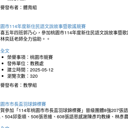
榮譽發布者：體育組
園市114年度新住民語文說故事暨歌謠競賽
恭喜五年四班郭乃心，參加桃園市114年度新住民語文說故事暨
師林奕廷老師全力協助。。
詳全文
榮譽事項：桃園市競賽
發佈單位：教務處
建立時間：2025-05-12
瀏覽次數：320
榮譽發布者：教學組
桃園市市長盃羽球錦標賽
賀參加「114年桃園市市長盃羽球錦標賽」晉級團體8強207張語恆
、504邱垂順、506張恩維、608張語恩感謝陳彥均教練、林