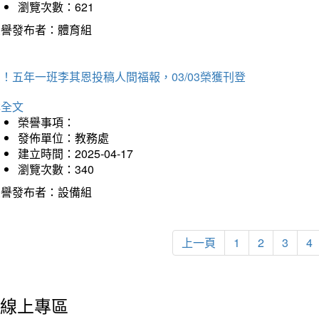
瀏覽次數：621
榮譽發布者：體育組
！五年一班李其恩投稿人間福報，03/03榮獲刊登
詳全文
榮譽事項：
發佈單位：教務處
建立時間：2025-04-17
瀏覽次數：340
榮譽發布者：設備組
上一頁
1
2
3
4
線上專區