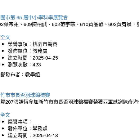
園市第 65 屆中小學科學展覽會
02蔡宗祐、609陳柏誠、602范宇慈、610黃品叡、602黃
詳全文
榮譽事項：桃園市競賽
發佈單位：教務處
建立時間：2025-04-25
瀏覽次數：423
榮譽發布者：教學組
新竹市市長盃羽球錦標賽
恭賀207張語恆參加新竹市市長盃羽球錦標賽榮獲亞軍感謝陳彥均
詳全文
榮譽事項：
發佈單位：學務處
建立時間：2025-04-18