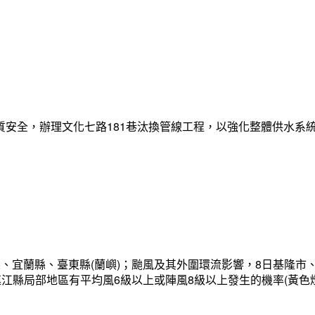
質安全，辦理文化七路181巷汰換管線工程，以強化整體供水系
、宜蘭縣、臺東縣(蘭嶼)；颱風及其外圍環流影響，8日基隆市
連江縣局部地區有平均風6級以上或陣風8級以上發生的機率(黃色