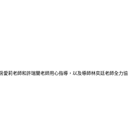
謝房愛莉老師和許瑞蘭老師用心指導，以及導師林奕廷老師全力協