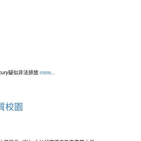
cury疑似非法排放
more...
質校園