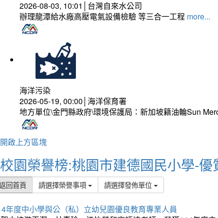
2026-08-03, 10:01│台灣自來水公司
辦理龍潭給水廠高壓電氣設備檢驗 等三合一工程
more...
海洋污染
2026-05-19, 00:00│海洋保育署
地方單位\金門縣政府\環境保護局：新加坡籍油輪Sun Mer
開啟上方區塊
校園榮譽榜:桃園市建德國民小學-優
返回首頁
請選擇榮譽事項
請選擇發佈單位
114年度中小學與公（私）立幼兒園優良教育專業人員