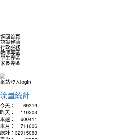
返回首頁
認識建德
行政服務
教師專區
學生專區
家長專區
網站登入login
流量統計
今天：
69319
昨天：
110203
本週：
600411
本月：
711606
總計：
32915083