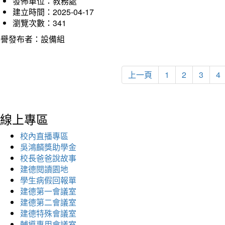
發佈單位：教務處
建立時間：2025-04-17
瀏覽次數：341
榮譽發布者：設備組
上一頁
1
2
3
4
線上專區
校內直播專區
吳鴻麟獎助學金
校長爸爸說故事
建德閱讀園地
學生病假回報單
建德第一會議室
建德第二會議室
建德特殊會議室
輔導專用會議室