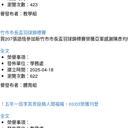
瀏覽次數：423
榮譽發布者：教學組
新竹市市長盃羽球錦標賽
恭賀207張語恆參加新竹市市長盃羽球錦標賽榮獲亞軍感謝陳彥均
詳全文
榮譽事項：
發佈單位：學務處
建立時間：2025-04-18
瀏覽次數：622
榮譽發布者：體育組
！五年一班李其恩投稿人間福報，03/03榮獲刊登
詳全文
榮譽事項：