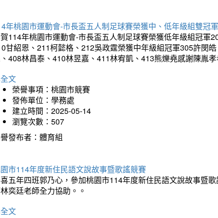
14年桃園市運動會-市長盃五人制足球賽榮獲中、低年級組雙冠
賀114年桃園市運動會-市長盃五人制足球賽榮獲低年級組冠軍201
10甘紹恩、211柯懿格、212吳政霆榮獲中年級組冠軍305許閔皓、
、408林昌泰、410林昱嘉、411林宥凱、413熊爍堯感謝陳胤
詳全文
榮譽事項：桃園市競賽
發佈單位：學務處
建立時間：2025-05-14
瀏覽次數：507
榮譽發布者：體育組
園市114年度新住民語文說故事暨歌謠競賽
恭喜五年四班郭乃心，參加桃園市114年度新住民語文說故事暨
師林奕廷老師全力協助。。
詳全文