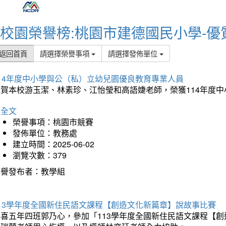
校園榮譽榜:桃園市建德國民小學-優
返回首頁
請選擇榮譽事項
請選擇發佈單位
114年度中小學與公（私）立幼兒園優良教育專業人員
狂賀本校游玉潔、林素珍、江怡瑩和高語婕老師，榮獲114年度
詳全文
榮譽事項：桃園市競賽
發佈單位：教務處
建立時間：2025-06-02
瀏覽次數：379
榮譽發布者：教學組
113學年度全國新住民語文課程【創造文化新篇章】說故事比賽
恭喜五年四班郭乃心，參加「113學年度全國新住民語文課程【