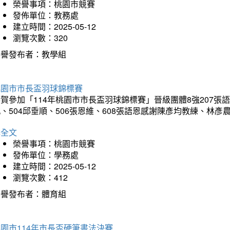
榮譽事項：桃園市競賽
發佈單位：教務處
建立時間：2025-05-12
瀏覽次數：320
榮譽發布者：教學組
桃園市市長盃羽球錦標賽
賀參加「114年桃園市市長盃羽球錦標賽」晉級團體8強207張語恆
、504邱垂順、506張恩維、608張語恩感謝陳彥均教練、林
詳全文
榮譽事項：桃園市競賽
發佈單位：學務處
建立時間：2025-05-12
瀏覽次數：412
榮譽發布者：體育組
園市114年市長盃硬筆書法決賽