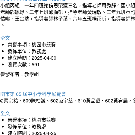
國小組丙組：一年四班謝侑恩榮獲三名，指導老師周秀靜。國小
導老師郭姵妤、二年七班邱顯凱，指導老師黃瑞敏、三年九班蔡
吳愷晞、王金瑞，指導老師林子葉、六年五班楊雨昕，指導老師
瑋。
詳全文
榮譽事項：桃園市競賽
發佈單位：教務處
建立時間：2025-04-30
瀏覽次數：591
榮譽發布者：教學組
園市第 65 屆中小學科學展覽會
02蔡宗祐、609陳柏誠、602范宇慈、610黃品叡、602黃
詳全文
榮譽事項：桃園市競賽
發佈單位：教務處
建立時間：2025-04-25