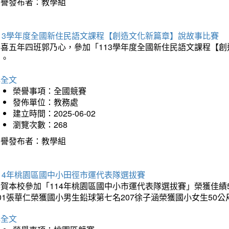
榮譽發布者：教學組
113學年度全國新住民語文課程【創造文化新篇章】說故事比賽
恭喜五年四班郭乃心，參加「113學年度全國新住民語文課程【
助。
詳全文
榮譽事項：全國競賽
發佈單位：教務處
建立時間：2025-06-02
瀏覽次數：268
榮譽發布者：教學組
14年桃園區國中小田徑市運代表隊選拔賽
賀本校參加「114年桃園區國中小市運代表隊選拔賽」榮獲佳績5
01張華仁榮獲國小男生鉛球第七名207徐子涵榮獲國小女生50
詳全文