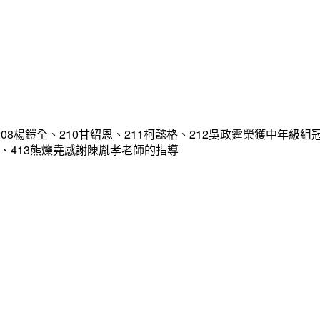
08楊鎧全、210甘紹恩、211柯懿格、212吳政霆榮獲中年級組
宥凱、413熊爍堯感謝陳胤孝老師的指導