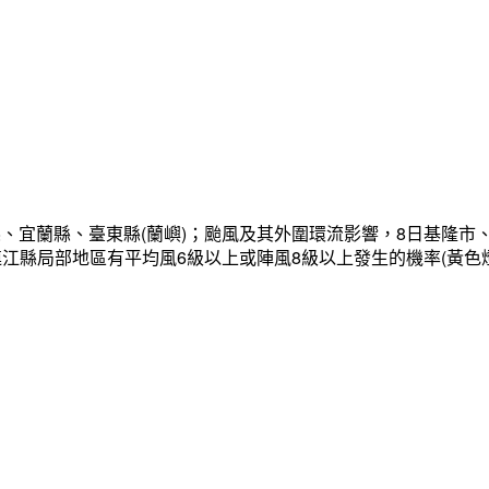
、宜蘭縣、臺東縣(蘭嶼)；颱風及其外圍環流影響，8日基隆市
連江縣局部地區有平均風6級以上或陣風8級以上發生的機率(黃色