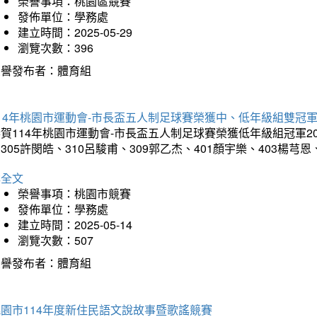
榮譽事項：桃園區競賽
發佈單位：學務處
建立時間：2025-05-29
瀏覽次數：396
榮譽發布者：體育組
14年桃園市運動會-市長盃五人制足球賽榮獲中、低年級組雙冠
賀114年桃園市運動會-市長盃五人制足球賽榮獲低年級組冠軍201
305許閔皓、310呂駿甫、309郭乙杰、401顏宇樂、403楊芎
詳全文
榮譽事項：桃園市競賽
發佈單位：學務處
建立時間：2025-05-14
瀏覽次數：507
榮譽發布者：體育組
園市114年度新住民語文說故事暨歌謠競賽