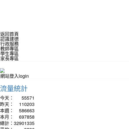
返回首頁
認識建德
行政服務
教師專區
學生專區
家長專區
網站登入login
流量統計
今天：
55571
昨天：
110203
本週：
586663
本月：
697858
總計：
32901335