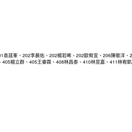
軍
袁莛峯、202李晨佑、202楊若晞、202歐宥宣、206陳敬洋、2
恩、405楊立群、405王睿霖、408林昌泰、410林昱嘉、411林