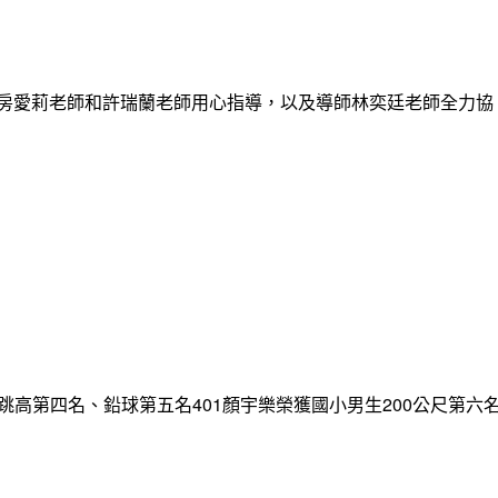
謝房愛莉老師和許瑞蘭老師用心指導，以及導師林奕廷老師全力協
跳高第四名、鉛球第五名401顏宇樂榮獲國小男生200公尺第六