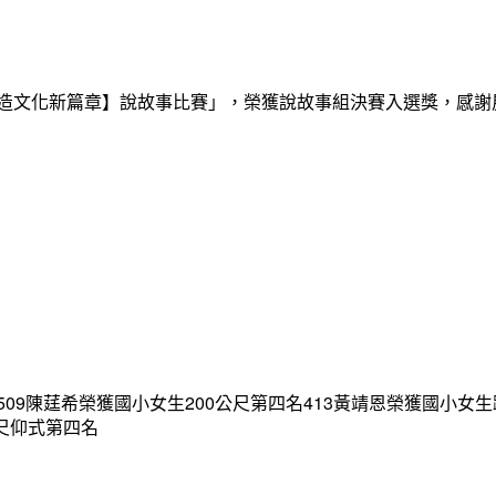
創造文化新篇章】說故事比賽」，榮獲說故事組決賽入選獎，感
09陳莛希榮獲國小女生200公尺第四名413黃靖恩榮獲國小女生
公尺仰式第四名