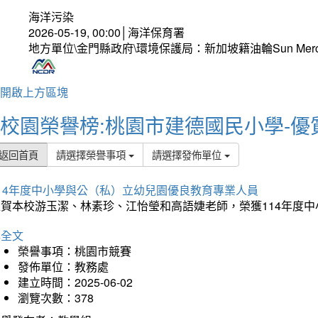
海洋污染
2026-05-19, 00:00│海洋保育署
地方單位\金門縣政府\環境保護局：新加坡籍油輪Sun Mer
開啟上方區塊
校園榮譽榜:桃園市建德國民小學-優
返回首頁
請選擇榮譽事項
請選擇發佈單位
114年度中小學與公（私）立幼兒園優良教育專業人員
狂賀本校游玉潔、林素珍、江怡瑩和高語婕老師，榮獲114年度
詳全文
榮譽事項：桃園市競賽
發佈單位：教務處
建立時間：2025-06-02
瀏覽次數：378