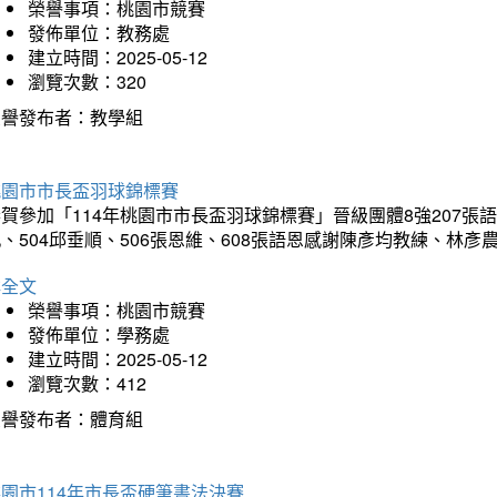
榮譽事項：桃園市競賽
發佈單位：教務處
建立時間：2025-05-12
瀏覽次數：320
榮譽發布者：教學組
桃園市市長盃羽球錦標賽
賀參加「114年桃園市市長盃羽球錦標賽」晉級團體8強207張語恆
、504邱垂順、506張恩維、608張語恩感謝陳彥均教練、林
詳全文
榮譽事項：桃園市競賽
發佈單位：學務處
建立時間：2025-05-12
瀏覽次數：412
榮譽發布者：體育組
園市114年市長盃硬筆書法決賽