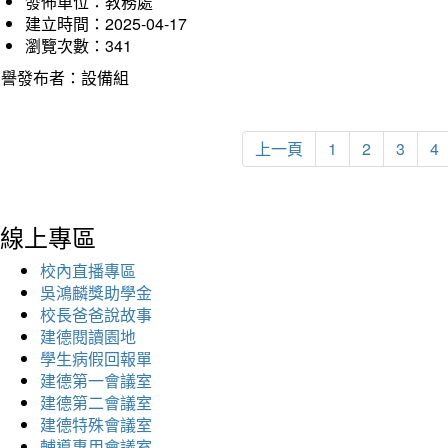
發佈單位：教務處
建立時間：2025-04-17
瀏覽次數：341
榮譽發布者：設備組
上一頁
1
2
3
4
線上專區
校內直播專區
吳鴻麟獎助學金
校長爸爸說故事
建德閱讀園地
學生病假回報單
建德第一會議室
建德第二會議室
建德特殊會議室
輔導專用會議室