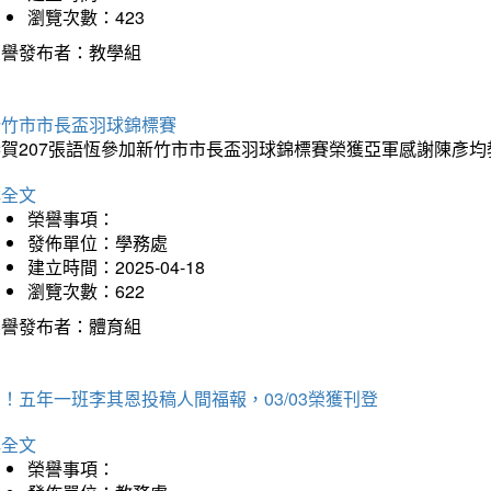
瀏覽次數：423
榮譽發布者：教學組
新竹市市長盃羽球錦標賽
恭賀207張語恆參加新竹市市長盃羽球錦標賽榮獲亞軍感謝陳彥均
詳全文
榮譽事項：
發佈單位：學務處
建立時間：2025-04-18
瀏覽次數：622
榮譽發布者：體育組
！五年一班李其恩投稿人間福報，03/03榮獲刊登
詳全文
榮譽事項：