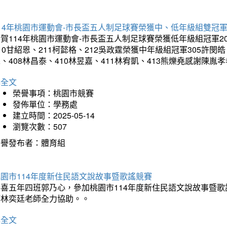
14年桃園市運動會-市長盃五人制足球賽榮獲中、低年級組雙冠
賀114年桃園市運動會-市長盃五人制足球賽榮獲低年級組冠軍201
10甘紹恩、211柯懿格、212吳政霆榮獲中年級組冠軍305許閔皓、
、408林昌泰、410林昱嘉、411林宥凱、413熊爍堯感謝陳胤
詳全文
榮譽事項：桃園市競賽
發佈單位：學務處
建立時間：2025-05-14
瀏覽次數：507
榮譽發布者：體育組
園市114年度新住民語文說故事暨歌謠競賽
恭喜五年四班郭乃心，參加桃園市114年度新住民語文說故事暨
師林奕廷老師全力協助。。
詳全文