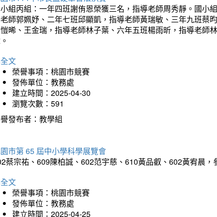
國小組丙組：一年四班謝侑恩榮獲三名，指導老師周秀靜。國小
導老師郭姵妤、二年七班邱顯凱，指導老師黃瑞敏、三年九班蔡
吳愷晞、王金瑞，指導老師林子葉、六年五班楊雨昕，指導老師
瑋。
詳全文
榮譽事項：桃園市競賽
發佈單位：教務處
建立時間：2025-04-30
瀏覽次數：591
榮譽發布者：教學組
園市第 65 屆中小學科學展覽會
02蔡宗祐、609陳柏誠、602范宇慈、610黃品叡、602黃
詳全文
榮譽事項：桃園市競賽
發佈單位：教務處
建立時間：2025-04-25