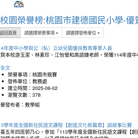
校園榮譽榜:桃園市建德國民小學-優
返回首頁
請選擇榮譽事項
請選擇發佈單位
114年度中小學與公（私）立幼兒園優良教育專業人員
狂賀本校游玉潔、林素珍、江怡瑩和高語婕老師，榮獲114年度
詳全文
榮譽事項：桃園市競賽
發佈單位：教務處
建立時間：2025-06-02
瀏覽次數：378
榮譽發布者：教學組
113學年度全國新住民語文課程【創造文化新篇章】說故事比賽
恭喜五年四班郭乃心，參加「113學年度全國新住民語文課程【