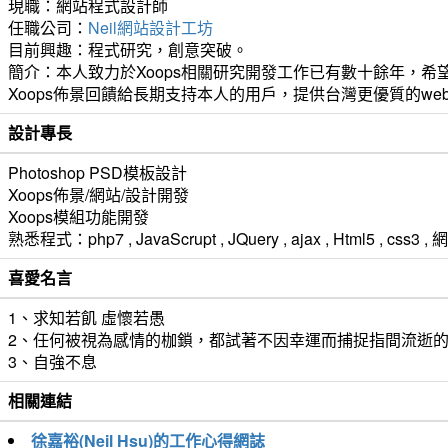
現職：網站程式設計師
任職公司：
Neil網站設計工坊
目前興趣：程式研究，創意突破。
簡介：本人致力於Xoops相關研究開發工作已有數十餘年，希望
Xoops佈景回饋給長期支持本人的用戶，提供台灣更優質的we
設計專長
Photoshop PSD模板設計
Xoops佈景/網站/設計開發
Xoops模組功能開發
熟悉程式：php7 , JavaScrupt , JQuery , ajax , Html5 ,
喜愛名言
1、求知若飢 虛懷若愚
2、任何被視為感情的枷鎖，都試著不因幸運而捕捉指間流逝
3、自強不息
相關連結
徐嘉裕(Neil Hsu)的工作心得網誌