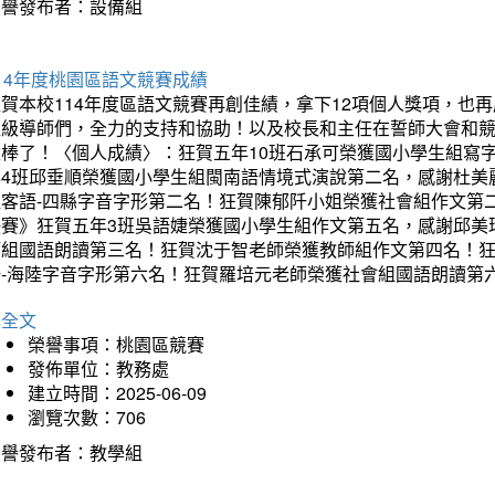
榮譽發布者：設備組
14年度桃園區語文競賽成績
狂賀本校114年度區語文競賽再創佳績，拿下12項個人獎項，
班級導師們，全力的支持和協助！以及校長和主任在誓師大會和
太棒了！〈個人成績〉：狂賀五年10班石承可榮獲國小學生組寫
年4班邱垂順榮獲國小學生組閩南語情境式演說第二名，感謝杜美
組客語-四縣字音字形第二名！狂賀陳郁阡小姐榮獲社會組作文第
決賽》狂賀五年3班吳語婕榮獲國小學生組作文第五名，感謝邱美
師組國語朗讀第三名！狂賀沈于智老師榮獲教師組作文第四名！
語-海陸字音字形第六名！狂賀羅培元老師榮獲社會組國語朗讀第
詳全文
榮譽事項：桃園區競賽
發佈單位：教務處
建立時間：2025-06-09
瀏覽次數：706
榮譽發布者：教學組