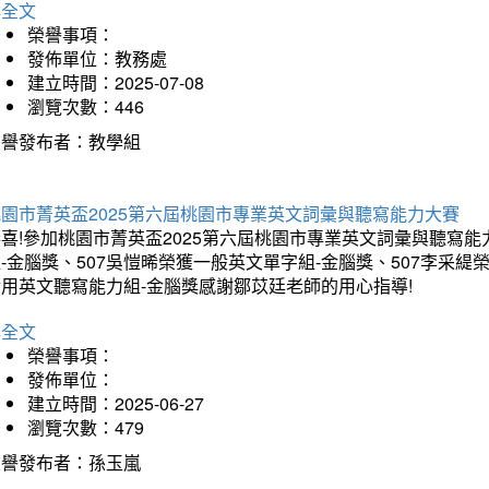
詳全文
榮譽事項：
發佈單位：教務處
建立時間：2025-07-08
瀏覽次數：446
榮譽發布者：教學組
桃園市菁英盃2025第六屆桃園市專業英文詞彙與聽寫能力大賽
喜!參加桃園市菁英盃2025第六屆桃園市專業英文詞彙與聽寫能
-金腦獎、507吳愷晞榮獲一般英文單字組-金腦獎、507李采緹
實用英文聽寫能力組-金腦獎感謝鄒苡廷老師的用心指導!
詳全文
榮譽事項：
發佈單位：
建立時間：2025-06-27
瀏覽次數：479
榮譽發布者：孫玉嵐