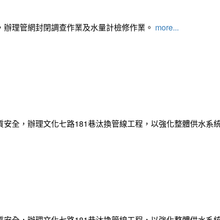
，辦理管網封閉調查作業及水量計檢修作業。
more...
質安全，辦理文化七路181巷汰換管線工程，以強化整體供水系
質安全，辦理文化七路181巷汰換管線工程，以強化整體供水系