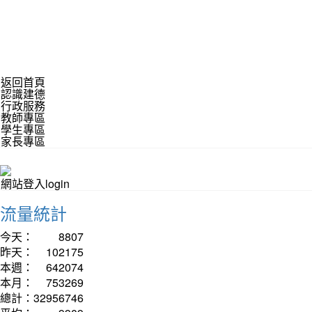
返回首頁
認識建德
行政服務
教師專區
學生專區
家長專區
網站登入login
流量統計
今天：
8807
昨天：
102175
本週：
642074
本月：
753269
總計：
32956746