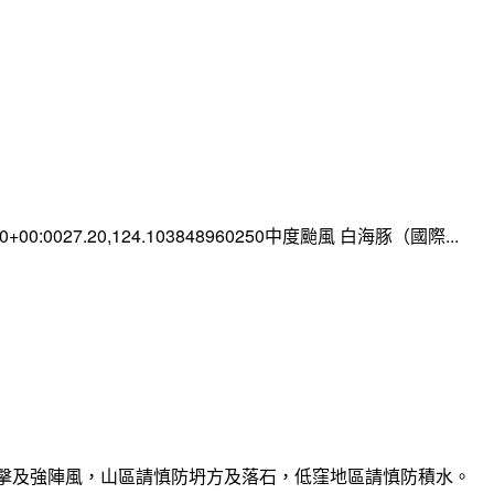
:00+00:0027.20,124.103848960250中度颱風 白海豚（國際...
雷擊及強陣風，山區請慎防坍方及落石，低窪地區請慎防積水。