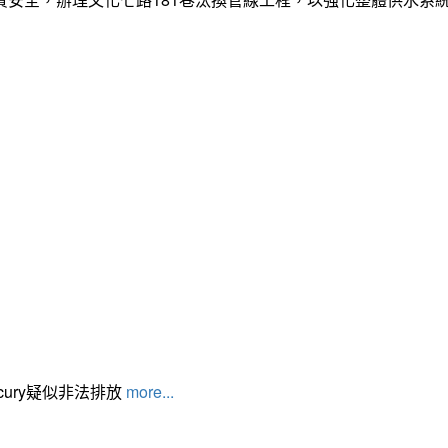
cury疑似非法排放
more...