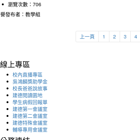
瀏覽次數：706
榮譽發布者：教學組
上一頁
1
2
3
4
線上專區
校內直播專區
吳鴻麟獎助學金
校長爸爸說故事
建德閱讀園地
學生病假回報單
建德第一會議室
建德第二會議室
建德特殊會議室
輔導專用會議室