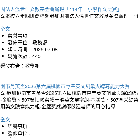
財團法人溫世仁文教基金會辦理「114年中小學作文比賽」
恭喜本校六年四班簡梓絜參加財團法人溫世仁文教基金會辦理「1
詳全文
榮譽事項：
發佈單位：教務處
建立時間：2025-07-08
瀏覽次數：445
榮譽發布者：教學組
桃園市菁英盃2025第六屆桃園市專業英文詞彙與聽寫能力大賽
喜!參加桃園市菁英盃2025第六屆桃園市專業英文詞彙與聽寫能
-金腦獎、507吳愷晞榮獲一般英文單字組-金腦獎、507李采緹
實用英文聽寫能力組-金腦獎感謝鄒苡廷老師的用心指導!
詳全文
榮譽事項：
發佈單位：