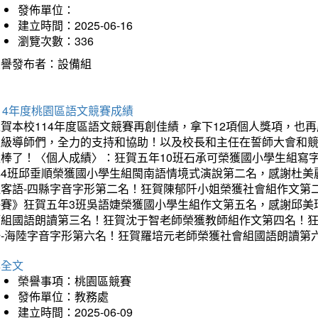
發佈單位：
建立時間：2025-06-16
瀏覽次數：336
榮譽發布者：設備組
14年度桃園區語文競賽成績
狂賀本校114年度區語文競賽再創佳績，拿下12項個人獎項，
班級導師們，全力的支持和協助！以及校長和主任在誓師大會和
太棒了！〈個人成績〉：狂賀五年10班石承可榮獲國小學生組寫
年4班邱垂順榮獲國小學生組閩南語情境式演說第二名，感謝杜美
組客語-四縣字音字形第二名！狂賀陳郁阡小姐榮獲社會組作文第
決賽》狂賀五年3班吳語婕榮獲國小學生組作文第五名，感謝邱美
師組國語朗讀第三名！狂賀沈于智老師榮獲教師組作文第四名！
語-海陸字音字形第六名！狂賀羅培元老師榮獲社會組國語朗讀第
詳全文
榮譽事項：桃園區競賽
發佈單位：教務處
建立時間：2025-06-09