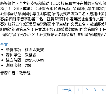
班級導師們，全力的支持和協助！以及校長和主任在誓師大會和
太棒了！〈個人成績〉：狂賀五年10班石承可榮獲國小學生組寫
年4班邱垂順榮獲國小學生組閩南語情境式演說第二名，感謝杜美
組客語-四縣字音字形第二名！狂賀陳郁阡小姐榮獲社會組作文第
決賽》狂賀五年3班吳語婕榮獲國小學生組作文第五名，感謝邱美
師組國語朗讀第三名！狂賀沈于智老師榮獲教師組作文第四名！
語-海陸字音字形第六名！狂賀羅培元老師榮獲社會組國語朗讀第
詳全文
榮譽事項：桃園區競賽
發佈單位：教務處
建立時間：2025-06-09
瀏覽次數：706
榮譽發布者：教學組
上一頁
1
2
3
4