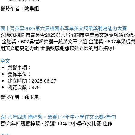
榮譽發布者：教學組
桃園市菁英盃2025第六屆桃園市專業英文詞彙與聽寫能力大賽
喜!參加桃園市菁英盃2025第六屆桃園市專業英文詞彙與聽寫能
-金腦獎、507吳愷晞榮獲一般英文單字組-金腦獎、507李采緹
實用英文聽寫能力組-金腦獎感謝鄒苡廷老師的用心指導!
詳全文
榮譽事項：
發佈單位：
建立時間：2025-06-27
瀏覽次數：479
榮譽發布者：孫玉嵐
喜! 六年四班 簡梓絜，榮獲114年中小學作文比賽-佳作!
喜!六年四班簡梓絜，榮獲114年中小學作文比賽-佳作!