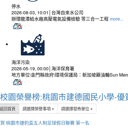
停水
2026-08-03, 10:01│台灣自來水公司
辦理龍潭給水廠高壓電氣設備檢驗 等三合一工程
more...
海洋污染
2026-05-19, 00:00│海洋保育署
地方單位\金門縣政府\環境保護局：新加坡籍油輪Sun Mer
校園榮譽榜:桃園市建德國民小學-優
返回首頁
請選擇榮譽事項
請選擇發佈單位
賀 桃園市捷豹盃五人制足球假日聯賽 第一名