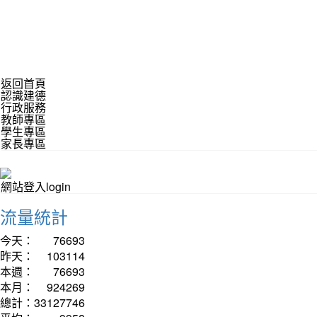
返回首頁
認識建德
行政服務
教師專區
學生專區
家長專區
網站登入login
流量統計
今天：
76693
昨天：
103114
本週：
76693
本月：
924269
總計：
33127746