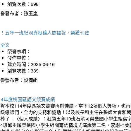
瀏覽次數：698
榮譽發布者：孫玉嵐
賀！五年一班紀羽真投稿人間福報，榮獲刊登
詳全文
榮譽事項：
發佈單位：
建立時間：2025-06-16
瀏覽次數：339
榮譽發布者：設備組
14年度桃園區語文競賽成績
狂賀本校114年度區語文競賽再創佳績，拿下12項個人獎項，
班級導師們，全力的支持和協助！以及校長和主任在誓師大會和
太棒了！〈個人成績〉：狂賀五年10班石承可榮獲國小學生組寫
年4班邱垂順榮獲國小學生組閩南語情境式演說第二名，感謝杜美