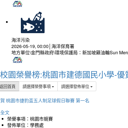
海洋污染
2026-05-19, 00:00│海洋保育署
地方單位\金門縣政府\環境保護局：新加坡籍油輪Sun Mer
校園榮譽榜:桃園市建德國民小學-優
返回首頁
請選擇榮譽事項
請選擇發佈單位
賀 桃園市捷豹盃五人制足球假日聯賽 第一名
詳全文
榮譽事項：桃園市競賽
發佈單位：學務處