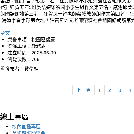
組客語-四縣字音字形第二名！狂賀陳郁阡小姐榮獲社會組作文第
決賽》狂賀五年3班吳語婕榮獲國小學生組作文第五名，感謝邱美
師組國語朗讀第三名！狂賀沈于智老師榮獲教師組作文第四名！
語-海陸字音字形第六名！狂賀羅培元老師榮獲社會組國語朗讀第
詳全文
榮譽事項：桃園區競賽
發佈單位：教務處
建立時間：2025-06-09
瀏覽次數：706
榮譽發布者：教學組
上一頁
1
2
3
4
線上專區
校內直播專區
吳鴻麟獎助學金