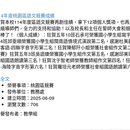
14年度桃園區語文競賽成績
狂賀本校114年度區語文競賽再創佳績，拿下12項個人獎項，
班級導師們，全力的支持和協助！以及校長和主任在誓師大會和
太棒了！〈個人成績〉：狂賀五年10班石承可榮獲國小學生組寫
年4班邱垂順榮獲國小學生組閩南語情境式演說第二名，感謝杜美
組客語-四縣字音字形第二名！狂賀陳郁阡小姐榮獲社會組作文第
決賽》狂賀五年3班吳語婕榮獲國小學生組作文第五名，感謝邱美
師組國語朗讀第三名！狂賀沈于智老師榮獲教師組作文第四名！
語-海陸字音字形第六名！狂賀羅培元老師榮獲社會組國語朗讀第
詳全文
榮譽事項：桃園區競賽
發佈單位：教務處
建立時間：2025-06-09
瀏覽次數：706
榮譽發布者：教學組