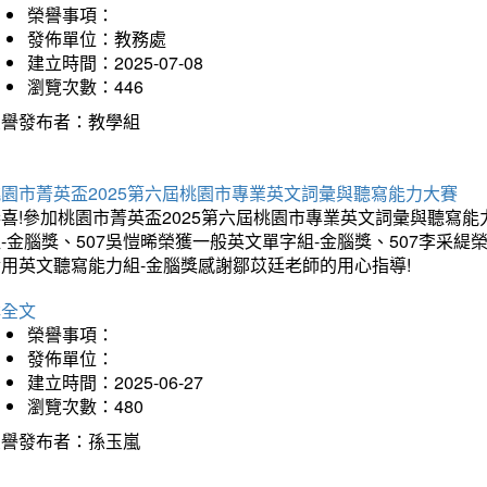
榮譽事項：
發佈單位：教務處
建立時間：2025-07-08
瀏覽次數：446
榮譽發布者：教學組
桃園市菁英盃2025第六屆桃園市專業英文詞彙與聽寫能力大賽
喜!參加桃園市菁英盃2025第六屆桃園市專業英文詞彙與聽寫能
-金腦獎、507吳愷晞榮獲一般英文單字組-金腦獎、507李采緹
實用英文聽寫能力組-金腦獎感謝鄒苡廷老師的用心指導!
詳全文
榮譽事項：
發佈單位：
建立時間：2025-06-27
瀏覽次數：480
榮譽發布者：孫玉嵐