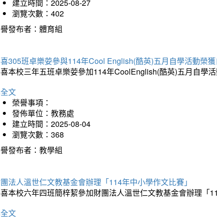
建立時間：2025-08-27
瀏覽次數：402
榮譽發布者：體育組
喜305班卓樂荌參與114年Cool English(酷英)五月自學活動
喜本校三年五班卓樂荌參加114年CoolEnglish(酷英)五
詳全文
榮譽事項：
發佈單位：教務處
建立時間：2025-08-04
瀏覽次數：368
榮譽發布者：教學組
財團法人溫世仁文教基金會辦理「114年中小學作文比賽」
恭喜本校六年四班簡梓絜參加財團法人溫世仁文教基金會辦理「1
詳全文