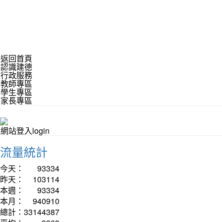
返回首頁
認識建德
行政服務
教師專區
學生專區
家長專區
網站登入login
流量統計
今天：
93334
昨天：
103114
本週：
93334
本月：
940910
總計：
33144387