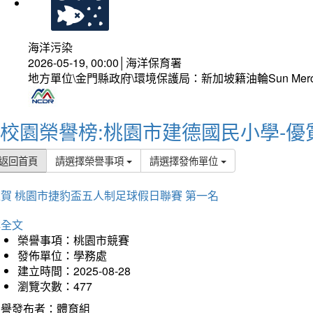
海洋污染
2026-05-19, 00:00│海洋保育署
地方單位\金門縣政府\環境保護局：新加坡籍油輪Sun Mer
校園榮譽榜:桃園市建德國民小學-優
返回首頁
請選擇榮譽事項
請選擇發佈單位
賀 桃園市捷豹盃五人制足球假日聯賽 第一名
詳全文
榮譽事項：桃園市競賽
發佈單位：學務處
建立時間：2025-08-28
瀏覽次數：477
榮譽發布者：體育組