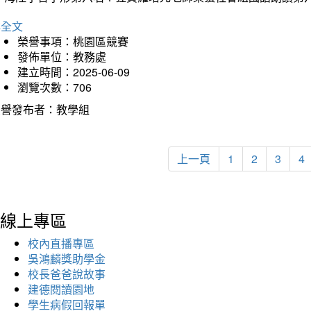
詳全文
榮譽事項：桃園區競賽
發佈單位：教務處
建立時間：2025-06-09
瀏覽次數：706
榮譽發布者：教學組
上一頁
1
2
3
4
線上專區
校內直播專區
吳鴻麟獎助學金
校長爸爸說故事
建德閱讀園地
學生病假回報單