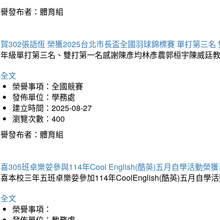
榮譽發布者：體育組
賀302張語恆 榮獲2025台北市長盃全國羽球錦標賽 單打第三名
三年級單打第三名、雙打第一名感謝陳彥均林彥農郭桓宇陳威廷
詳全文
榮譽事項：全國競賽
發佈單位：學務處
建立時間：2025-08-27
瀏覽次數：400
榮譽發布者：體育組
喜305班卓樂荌參與114年Cool English(酷英)五月自學活動
喜本校三年五班卓樂荌參加114年CoolEnglish(酷英)五
詳全文
榮譽事項：
發佈單位：教務處