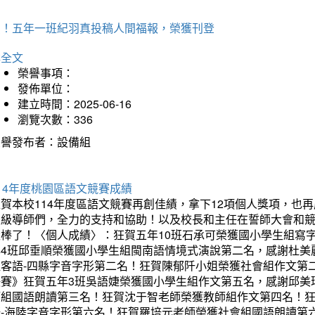
賀！五年一班紀羽真投稿人間福報，榮獲刊登
詳全文
榮譽事項：
發佈單位：
建立時間：2025-06-16
瀏覽次數：336
榮譽發布者：設備組
14年度桃園區語文競賽成績
狂賀本校114年度區語文競賽再創佳績，拿下12項個人獎項，
班級導師們，全力的支持和協助！以及校長和主任在誓師大會和
太棒了！〈個人成績〉：狂賀五年10班石承可榮獲國小學生組寫
年4班邱垂順榮獲國小學生組閩南語情境式演說第二名，感謝杜美
組客語-四縣字音字形第二名！狂賀陳郁阡小姐榮獲社會組作文第
決賽》狂賀五年3班吳語婕榮獲國小學生組作文第五名，感謝邱美
師組國語朗讀第三名！狂賀沈于智老師榮獲教師組作文第四名！
語-海陸字音字形第六名！狂賀羅培元老師榮獲社會組國語朗讀第