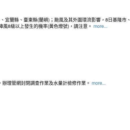
、宜蘭縣、臺東縣(蘭嶼)；颱風及其外圍環流影響，8日基隆市
陣風8級以上發生的機率(黃色燈號)，請注意。
more...
，辦理管網封閉調查作業及水量計檢修作業。
more...