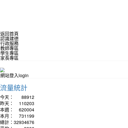
返回首頁
認識建德
行政服務
教師專區
學生專區
家長專區
網站登入login
流量統計
今天：
88912
昨天：
110203
本週：
620004
本月：
731199
總計：
32934676