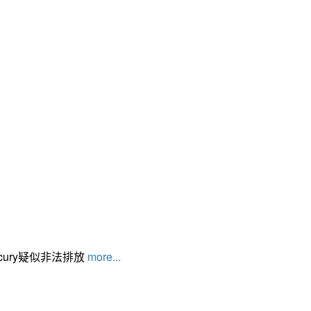
cury疑似非法排放
more...