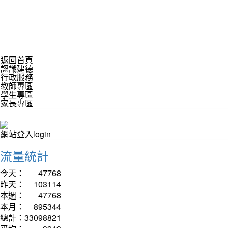
返回首頁
認識建德
行政服務
教師專區
學生專區
家長專區
網站登入login
流量統計
今天：
47768
昨天：
103114
本週：
47768
本月：
895344
總計：
33098821