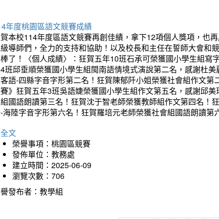
14年度桃園區語文競賽成績
狂賀本校114年度區語文競賽再創佳績，拿下12項個人獎項，
班級導師們，全力的支持和協助！以及校長和主任在誓師大會和
太棒了！〈個人成績〉：狂賀五年10班石承可榮獲國小學生組寫
年4班邱垂順榮獲國小學生組閩南語情境式演說第二名，感謝杜美
組客語-四縣字音字形第二名！狂賀陳郁阡小姐榮獲社會組作文第
決賽》狂賀五年3班吳語婕榮獲國小學生組作文第五名，感謝邱美
師組國語朗讀第三名！狂賀沈于智老師榮獲教師組作文第四名！
語-海陸字音字形第六名！狂賀羅培元老師榮獲社會組國語朗讀第
詳全文
榮譽事項：桃園區競賽
發佈單位：教務處
建立時間：2025-06-09
瀏覽次數：706
榮譽發布者：教學組