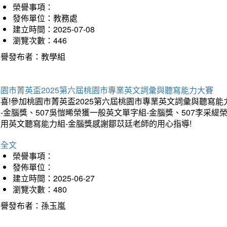
榮譽事項：
發佈單位：教務處
建立時間：2025-07-08
瀏覽次數：446
榮譽發布者：教學組
桃園市菁英盃2025第六屆桃園市專業英文詞彙與聽寫能力大賽
喜!參加桃園市菁英盃2025第六屆桃園市專業英文詞彙與聽寫能
-金腦獎、507吳愷晞榮獲一般英文單字組-金腦獎、507李采緹
實用英文聽寫能力組-金腦獎感謝鄒苡廷老師的用心指導!
詳全文
榮譽事項：
發佈單位：
建立時間：2025-06-27
瀏覽次數：480
榮譽發布者：孫玉嵐