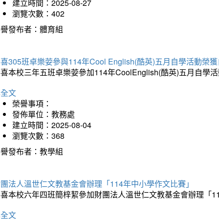
建立時間：2025-08-27
瀏覽次數：402
榮譽發布者：體育組
喜305班卓樂荌參與114年Cool English(酷英)五月自學活動
喜本校三年五班卓樂荌參加114年CoolEnglish(酷英)五
詳全文
榮譽事項：
發佈單位：教務處
建立時間：2025-08-04
瀏覽次數：368
榮譽發布者：教學組
財團法人溫世仁文教基金會辦理「114年中小學作文比賽」
恭喜本校六年四班簡梓絜參加財團法人溫世仁文教基金會辦理「1
詳全文