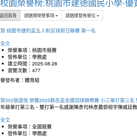
校園榮譽榜:桃園市建德國民小學-優
返回首頁
請選擇榮譽事項
請選擇發佈單位
賀 桃園市捷豹盃五人制足球假日聯賽 第一名
詳全文
榮譽事項：桃園市競賽
發佈單位：學務處
建立時間：2025-08-28
瀏覽次數：477
榮譽發布者：體育組
賀302張語恆 榮獲2025群岳盃全國羽球錦標賽 小三單打第三名
三年級單打第三名、雙打第一名感謝陳彥均林彥農郭桓宇陳威廷
詳全文
榮譽事項：全國競賽
發佈單位：學務處