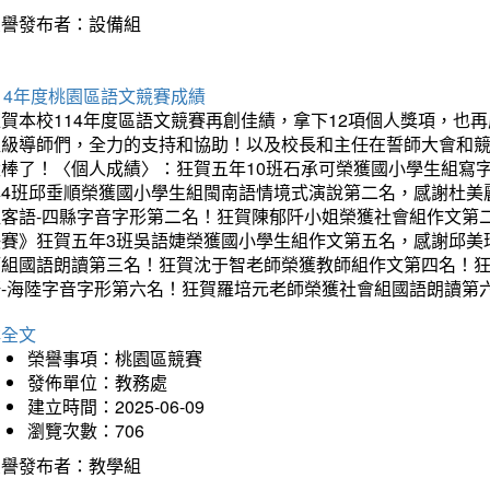
榮譽發布者：設備組
14年度桃園區語文競賽成績
狂賀本校114年度區語文競賽再創佳績，拿下12項個人獎項，
班級導師們，全力的支持和協助！以及校長和主任在誓師大會和
太棒了！〈個人成績〉：狂賀五年10班石承可榮獲國小學生組寫
年4班邱垂順榮獲國小學生組閩南語情境式演說第二名，感謝杜美
組客語-四縣字音字形第二名！狂賀陳郁阡小姐榮獲社會組作文第
決賽》狂賀五年3班吳語婕榮獲國小學生組作文第五名，感謝邱美
師組國語朗讀第三名！狂賀沈于智老師榮獲教師組作文第四名！
語-海陸字音字形第六名！狂賀羅培元老師榮獲社會組國語朗讀第
詳全文
榮譽事項：桃園區競賽
發佈單位：教務處
建立時間：2025-06-09
瀏覽次數：706
榮譽發布者：教學組