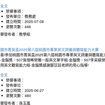
詳全文
榮譽事項：
發佈單位：教務處
建立時間：2025-07-08
瀏覽次數：446
榮譽發布者：教學組
桃園市菁英盃2025第六屆桃園市專業英文詞彙與聽寫能力大賽
喜!參加桃園市菁英盃2025第六屆桃園市專業英文詞彙與聽寫能
-金腦獎、507吳愷晞榮獲一般英文單字組-金腦獎、507李采緹
實用英文聽寫能力組-金腦獎感謝鄒苡廷老師的用心指導!
詳全文
榮譽事項：
發佈單位：
建立時間：2025-06-27
瀏覽次數：480
榮譽發布者：孫玉嵐