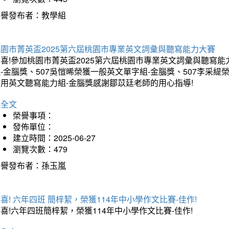
榮譽發布者：教學組
桃園市菁英盃2025第六屆桃園市專業英文詞彙與聽寫能力大賽
喜!參加桃園市菁英盃2025第六屆桃園市專業英文詞彙與聽寫能
-金腦獎、507吳愷晞榮獲一般英文單字組-金腦獎、507李采緹
實用英文聽寫能力組-金腦獎感謝鄒苡廷老師的用心指導!
詳全文
榮譽事項：
發佈單位：
建立時間：2025-06-27
瀏覽次數：479
榮譽發布者：孫玉嵐
喜! 六年四班 簡梓絜，榮獲114年中小學作文比賽-佳作!
喜!六年四班簡梓絜，榮獲114年中小學作文比賽-佳作!