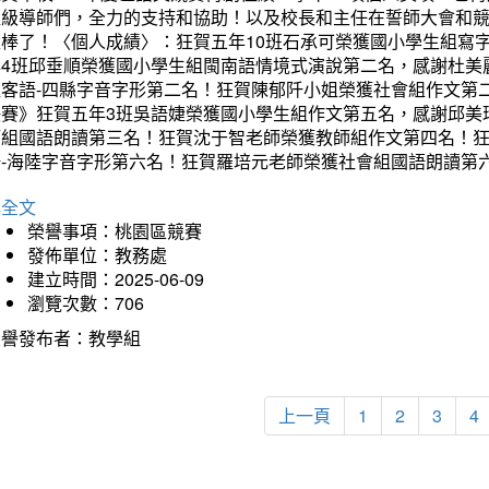
班級導師們，全力的支持和協助！以及校長和主任在誓師大會和
太棒了！〈個人成績〉：狂賀五年10班石承可榮獲國小學生組寫
年4班邱垂順榮獲國小學生組閩南語情境式演說第二名，感謝杜美
組客語-四縣字音字形第二名！狂賀陳郁阡小姐榮獲社會組作文第
決賽》狂賀五年3班吳語婕榮獲國小學生組作文第五名，感謝邱美
師組國語朗讀第三名！狂賀沈于智老師榮獲教師組作文第四名！
語-海陸字音字形第六名！狂賀羅培元老師榮獲社會組國語朗讀第
詳全文
榮譽事項：桃園區競賽
發佈單位：教務處
建立時間：2025-06-09
瀏覽次數：706
榮譽發布者：教學組
上一頁
1
2
3
4