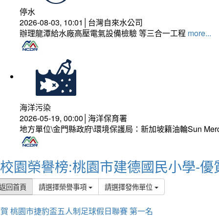
停水
2026-08-03, 10:01│台灣自來水公司
辦理龍潭給水廠高壓電氣設備檢驗 等三合一工程
more...
海洋污染
2026-05-19, 00:00│海洋保育署
地方單位\金門縣政府\環境保護局：新加坡籍油輪Sun Mer
校園榮譽榜:桃園市建德國民小學-優
返回首頁
請選擇榮譽事項
請選擇發佈單位
賀 桃園市捷豹盃五人制足球假日聯賽 第一名