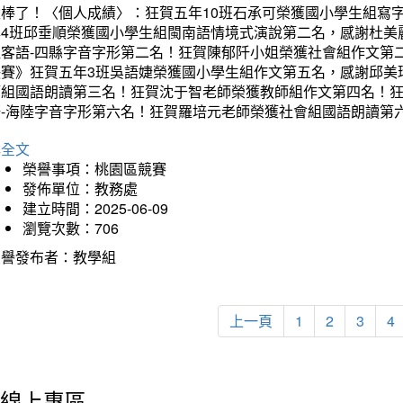
太棒了！〈個人成績〉：狂賀五年10班石承可榮獲國小學生組寫
年4班邱垂順榮獲國小學生組閩南語情境式演說第二名，感謝杜美
組客語-四縣字音字形第二名！狂賀陳郁阡小姐榮獲社會組作文第
決賽》狂賀五年3班吳語婕榮獲國小學生組作文第五名，感謝邱美
師組國語朗讀第三名！狂賀沈于智老師榮獲教師組作文第四名！
語-海陸字音字形第六名！狂賀羅培元老師榮獲社會組國語朗讀第
詳全文
榮譽事項：桃園區競賽
發佈單位：教務處
建立時間：2025-06-09
瀏覽次數：706
榮譽發布者：教學組
上一頁
1
2
3
4
線上專區