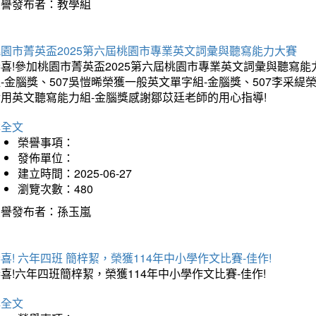
榮譽發布者：教學組
桃園市菁英盃2025第六屆桃園市專業英文詞彙與聽寫能力大賽
喜!參加桃園市菁英盃2025第六屆桃園市專業英文詞彙與聽寫能
-金腦獎、507吳愷晞榮獲一般英文單字組-金腦獎、507李采緹
實用英文聽寫能力組-金腦獎感謝鄒苡廷老師的用心指導!
詳全文
榮譽事項：
發佈單位：
建立時間：2025-06-27
瀏覽次數：480
榮譽發布者：孫玉嵐
喜! 六年四班 簡梓絜，榮獲114年中小學作文比賽-佳作!
喜!六年四班簡梓絜，榮獲114年中小學作文比賽-佳作!
詳全文