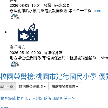
2026-08-03, 10:01│台灣自來水公司
辦理龍潭給水廠高壓電氣設備檢驗 等三合一工程
more...
海洋污染
2026-05-19, 00:00│海洋保育署
地方單位\金門縣政府\環境保護局：新加坡籍油輪Sun Mer
校園榮譽榜:桃園市建德國民小學-優
返回首頁
請選擇榮譽事項
請選擇發佈單位
賀 桃園市捷豹盃五人制足球假日聯賽 第一名