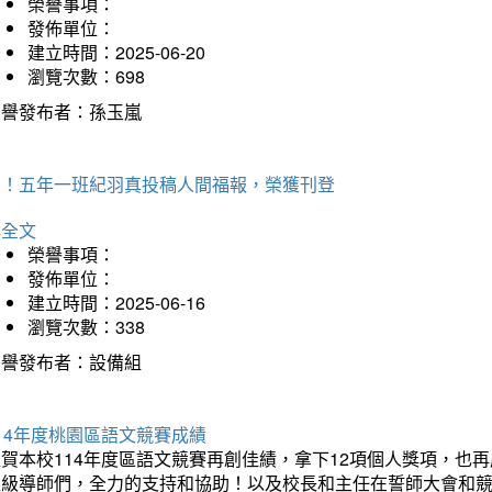
榮譽事項：
發佈單位：
建立時間：2025-06-20
瀏覽次數：698
榮譽發布者：孫玉嵐
賀！五年一班紀羽真投稿人間福報，榮獲刊登
詳全文
榮譽事項：
發佈單位：
建立時間：2025-06-16
瀏覽次數：338
榮譽發布者：設備組
14年度桃園區語文競賽成績
狂賀本校114年度區語文競賽再創佳績，拿下12項個人獎項，
班級導師們，全力的支持和協助！以及校長和主任在誓師大會和