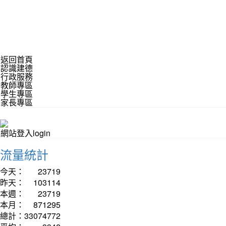
返回首頁
認識建德
行政服務
教師專區
學生專區
家長專區
網站登入login
流量統計
今天：
23719
昨天：
103114
本週：
23719
本月：
871295
總計：
33074772