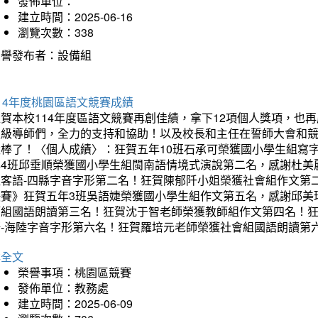
發佈單位：
建立時間：2025-06-16
瀏覽次數：338
榮譽發布者：設備組
14年度桃園區語文競賽成績
狂賀本校114年度區語文競賽再創佳績，拿下12項個人獎項，
班級導師們，全力的支持和協助！以及校長和主任在誓師大會和
太棒了！〈個人成績〉：狂賀五年10班石承可榮獲國小學生組寫
年4班邱垂順榮獲國小學生組閩南語情境式演說第二名，感謝杜美
組客語-四縣字音字形第二名！狂賀陳郁阡小姐榮獲社會組作文第
決賽》狂賀五年3班吳語婕榮獲國小學生組作文第五名，感謝邱美
師組國語朗讀第三名！狂賀沈于智老師榮獲教師組作文第四名！
語-海陸字音字形第六名！狂賀羅培元老師榮獲社會組國語朗讀第
詳全文
榮譽事項：桃園區競賽
發佈單位：教務處
建立時間：2025-06-09