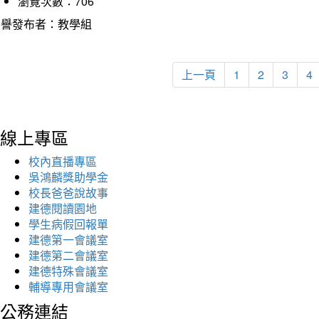
瀏覽次數：706
榮譽發布者：教學組
上一頁
1
2
3
4
線上專區
校內直播專區
吳鴻麟獎助學金
校長爸爸說故事
建德閱讀園地
學生病假回報單
建德第一會議室
建德第二會議室
建德特殊會議室
輔導專用會議室
公務連結