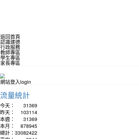
返回首頁
認識建德
行政服務
教師專區
學生專區
家長專區
網站登入login
流量統計
今天：
31369
昨天：
103114
本週：
31369
本月：
878945
總計：
33082422