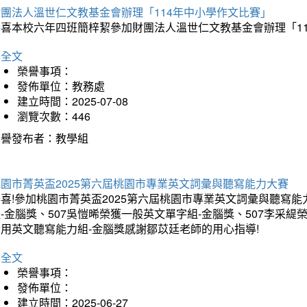
財團法人溫世仁文教基金會辦理「114年中小學作文比賽」
恭喜本校六年四班簡梓絜參加財團法人溫世仁文教基金會辦理「1
詳全文
榮譽事項：
發佈單位：教務處
建立時間：2025-07-08
瀏覽次數：446
榮譽發布者：教學組
桃園市菁英盃2025第六屆桃園市專業英文詞彙與聽寫能力大賽
喜!參加桃園市菁英盃2025第六屆桃園市專業英文詞彙與聽寫能
-金腦獎、507吳愷晞榮獲一般英文單字組-金腦獎、507李采緹
實用英文聽寫能力組-金腦獎感謝鄒苡廷老師的用心指導!
詳全文
榮譽事項：
發佈單位：
建立時間：2025-06-27