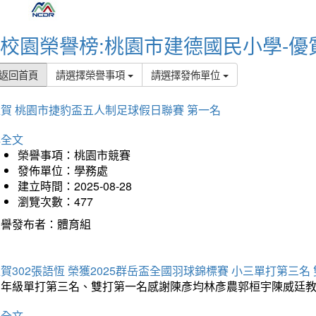
校園榮譽榜:桃園市建德國民小學-優
返回首頁
請選擇榮譽事項
請選擇發佈單位
賀 桃園市捷豹盃五人制足球假日聯賽 第一名
詳全文
榮譽事項：桃園市競賽
發佈單位：學務處
建立時間：2025-08-28
瀏覽次數：477
榮譽發布者：體育組
賀302張語恆 榮獲2025群岳盃全國羽球錦標賽 小三單打第三名
三年級單打第三名、雙打第一名感謝陳彥均林彥農郭桓宇陳威廷
詳全文