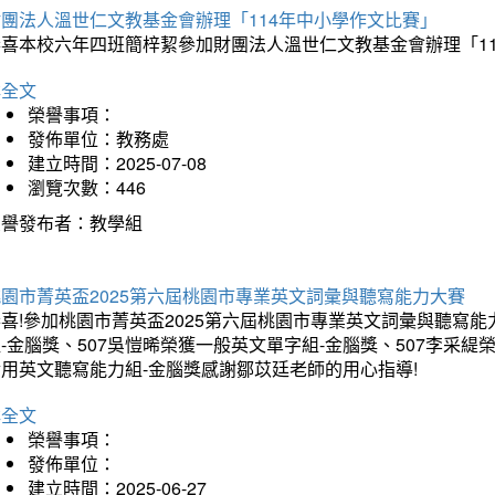
財團法人溫世仁文教基金會辦理「114年中小學作文比賽」
恭喜本校六年四班簡梓絜參加財團法人溫世仁文教基金會辦理「1
詳全文
榮譽事項：
發佈單位：教務處
建立時間：2025-07-08
瀏覽次數：446
榮譽發布者：教學組
桃園市菁英盃2025第六屆桃園市專業英文詞彙與聽寫能力大賽
喜!參加桃園市菁英盃2025第六屆桃園市專業英文詞彙與聽寫能
-金腦獎、507吳愷晞榮獲一般英文單字組-金腦獎、507李采緹
實用英文聽寫能力組-金腦獎感謝鄒苡廷老師的用心指導!
詳全文
榮譽事項：
發佈單位：
建立時間：2025-06-27