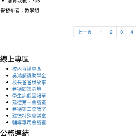
瀏覽次數：706
榮譽發布者：教學組
上一頁
1
2
3
4
線上專區
校內直播專區
吳鴻麟獎助學金
校長爸爸說故事
建德閱讀園地
學生病假回報單
建德第一會議室
建德第二會議室
建德特殊會議室
輔導專用會議室
公務連結