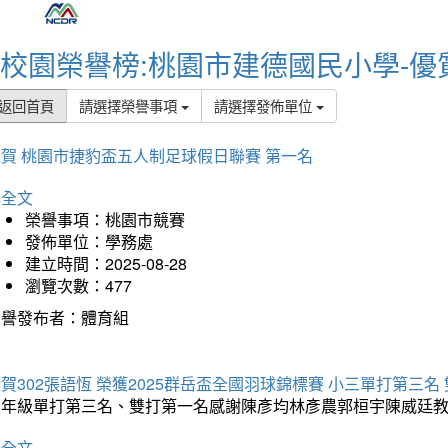
校園榮譽榜:桃園市建德國民小學-優
返回首頁
請選擇榮譽事項
請選擇發佈單位
賀 桃園市捷豹盃五人制足球假日聯賽 第一名
詳全文
榮譽事項：桃園市競賽
發佈單位：學務處
建立時間：2025-08-28
瀏覽次數：477
榮譽發布者：體育組
賀302張語恆 榮獲2025群岳盃全國羽球錦標賽 小三單打第三名
三年級單打第三名、雙打第一名感謝陳彥均林彥農郭桓宇陳威廷
詳全文