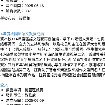
發佈單位：
建立時間：2025-06-16
瀏覽次數：337
榮譽發布者：設備組
14年度桃園區語文競賽成績
狂賀本校114年度區語文競賽再創佳績，拿下12項個人獎項，
班級導師們，全力的支持和協助！以及校長和主任在誓師大會和
太棒了！〈個人成績〉：狂賀五年10班石承可榮獲國小學生組寫
年4班邱垂順榮獲國小學生組閩南語情境式演說第二名，感謝杜美
組客語-四縣字音字形第二名！狂賀陳郁阡小姐榮獲社會組作文第
決賽》狂賀五年3班吳語婕榮獲國小學生組作文第五名，感謝邱美
師組國語朗讀第三名！狂賀沈于智老師榮獲教師組作文第四名！
語-海陸字音字形第六名！狂賀羅培元老師榮獲社會組國語朗讀第
詳全文
榮譽事項：桃園區競賽
發佈單位：教務處
建立時間：2025-06-09