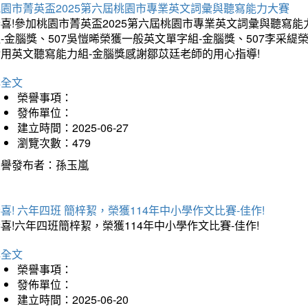
桃園市菁英盃2025第六屆桃園市專業英文詞彙與聽寫能力大賽
喜!參加桃園市菁英盃2025第六屆桃園市專業英文詞彙與聽寫能
-金腦獎、507吳愷晞榮獲一般英文單字組-金腦獎、507李采緹
實用英文聽寫能力組-金腦獎感謝鄒苡廷老師的用心指導!
詳全文
榮譽事項：
發佈單位：
建立時間：2025-06-27
瀏覽次數：479
榮譽發布者：孫玉嵐
喜! 六年四班 簡梓絜，榮獲114年中小學作文比賽-佳作!
喜!六年四班簡梓絜，榮獲114年中小學作文比賽-佳作!
詳全文
榮譽事項：
發佈單位：
建立時間：2025-06-20