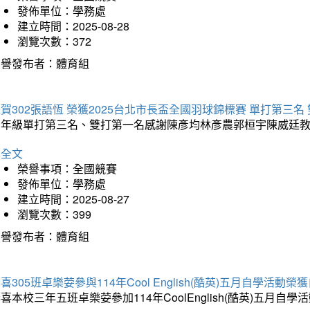
發佈單位：學務處
建立時間：2025-08-28
瀏覽次數：372
榮譽發布者：體育組
賀302張語恆 榮獲2025台北市長盃全國羽球錦標賽 單打第三名
三年級單打第三名、雙打第一名感謝陳彥均林彥農郭桓宇陳威廷
詳全文
榮譽事項：全國競賽
發佈單位：學務處
建立時間：2025-08-27
瀏覽次數：399
榮譽發布者：體育組
喜305班卓樂荌參與114年Cool English(酷英)五月自學活動
喜本校三年五班卓樂荌參加114年CoolEnglish(酷英)五