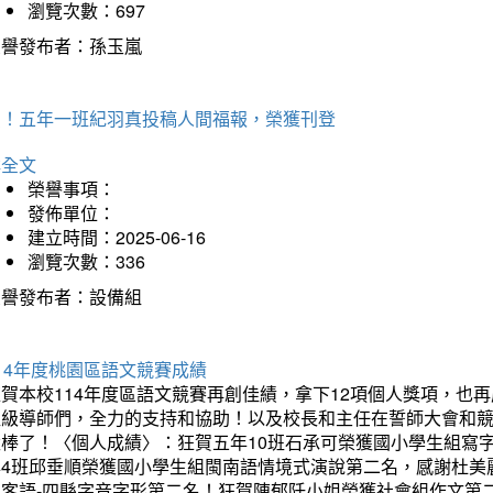
瀏覽次數：697
榮譽發布者：孫玉嵐
賀！五年一班紀羽真投稿人間福報，榮獲刊登
詳全文
榮譽事項：
發佈單位：
建立時間：2025-06-16
瀏覽次數：336
榮譽發布者：設備組
14年度桃園區語文競賽成績
狂賀本校114年度區語文競賽再創佳績，拿下12項個人獎項，
班級導師們，全力的支持和協助！以及校長和主任在誓師大會和
太棒了！〈個人成績〉：狂賀五年10班石承可榮獲國小學生組寫
年4班邱垂順榮獲國小學生組閩南語情境式演說第二名，感謝杜美
組客語-四縣字音字形第二名！狂賀陳郁阡小姐榮獲社會組作文第