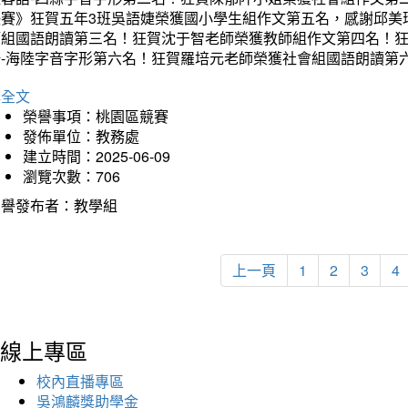
決賽》狂賀五年3班吳語婕榮獲國小學生組作文第五名，感謝邱美
師組國語朗讀第三名！狂賀沈于智老師榮獲教師組作文第四名！
語-海陸字音字形第六名！狂賀羅培元老師榮獲社會組國語朗讀第
詳全文
榮譽事項：桃園區競賽
發佈單位：教務處
建立時間：2025-06-09
瀏覽次數：706
榮譽發布者：教學組
上一頁
1
2
3
4
線上專區
校內直播專區
吳鴻麟獎助學金